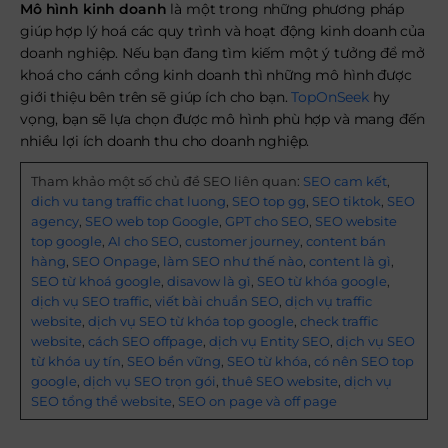
Mô hình kinh doanh
là một trong những phương pháp
giúp hợp lý hoá các quy trình và hoạt động kinh doanh của
doanh nghiệp. Nếu bạn đang tìm kiếm một ý tưởng để mở
khoá cho cánh cổng kinh doanh thì những mô hình được
giới thiệu bên trên sẽ giúp ích cho bạn.
TopOnSeek
hy
vọng, bạn sẽ lựa chọn được mô hình phù hợp và mang đến
nhiều lợi ích doanh thu cho doanh nghiệp.
Tham khảo một số chủ đề SEO liên quan:
SEO cam kết
,
dich vu tang traffic chat luong
,
SEO top gg
,
SEO tiktok
,
SEO
agency
,
SEO web top Google
,
GPT cho SEO
,
SEO website
top google
,
AI cho SEO
,
customer journey
,
content bán
hàng
,
SEO Onpage
,
làm SEO như thế nào
,
content là gì
,
SEO từ khoá google
,
disavow là gì
,
SEO từ khóa google
,
dịch vụ SEO traffic
,
viết bài chuẩn SEO
,
dịch vụ traffic
website
,
dịch vụ SEO từ khóa top google
,
check traffic
website
,
cách SEO offpage
,
dịch vụ Entity SEO
,
dịch vụ SEO
từ khóa uy tín
,
SEO bền vững
,
SEO từ khóa
,
có nên SEO top
google
,
dịch vụ SEO trọn gói
,
thuê SEO website
,
dịch vụ
SEO tổng thể website
,
SEO on page và off page