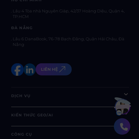
HỒ CHÍ MINH
Lầu 4 Tòa nhà Nguyên Giáp, 42/37 Hoàng Diệu, Quận 4,
TP.HCM
ĐÀ NẴNG
Lầu 6 DanaBook, 76-78 Bạch Đằng, Quận Hải Châu, Đà
Nẵng
LIÊN HỆ
DỊCH VỤ
Bạn muốn hiểu thêm?
Xem chi tiết
KIẾN THỨC GEO/AI
CÔNG CỤ