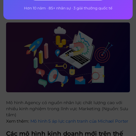
đáo, thu hút sự quan tâm của đông đảo người xem được
Hơn 10 năm · 85+ nhân sự · 3 giải thưởng quốc tế
sản xuất bởi doanh nghiệp Agency – Dentsu Aegis.
Mô hình Agency có nguồn nhân lực chất lượng cao với
nhiều kinh nghiệm trong lĩnh vực Marketing (Nguồn: Sưu
tầm)
Xem thêm:
Mô hình 5 áp lực cạnh tranh của Michael Porter
Các mô hình kinh doanh mới trên thế