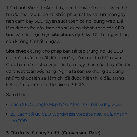
Tiến hành Website Audit, bạn có thể xác định bất kỳ cơ hội
tối ưu hóa nào bị bỏ lỡ. Khắc phục bất kỳ sai lầm nào gây
nên cạm bẫy SEO xuyên suốt toàn bộ nội dung web. Để
làm được việc này, bạn cần sử dụng thành thạo các
SEO
tool
và nên thực hiện
site check
định kỳ. Tốt là 1 ngày 1 lần,
còn không tí nhất 3 ngày.
Site check
cũng cho phép bạn tái tập trung nỗ lực SEO
của mình vào người dùng trước, công cụ tìm kiếm sau.
Giúp bạn tránh khỏi việc liên tục chạy theo các thay đổi đối
với thuật toán xếp hạng. Nghĩa là bạn sẽ không áp dụng
những thực tiễn sai lầm chỉ để được hiển thị ở đầu trang
kết quả của công cụ tìm kiếm (SERPs).
Xem thêm:
Cách SEO Google Map từ A-Z lên TOP bền vững 2025
28 Cách tối ưu SEO WordPress website hiệu quả, nhanh
lên TOP
3. Tối ưu tỷ lệ chuyển đổi (Conversion Rate)