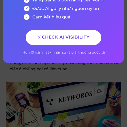
hành phân tích các từ khóa như sau:
Được AI gợi ý như nguồn uy tín
Xem xét phân tích để đánh giá hiệu suất từ ​​khóa. Những
Cam kết hiệu quả
từ khóa nào mang lại cho bạn mức tăng lớn nhất trong
lưu lượng truy cập và khách hàng tiềm năng?
Đánh giá mức độ hiệu quả của từ khóa trong chiến lược
⚡ CHECK AI VISIBILITY
nội dung của bạn. Bạn thêm bao nhiêu nội dung có liên
quan vào trang web của mình để định hướng từ khóa đó.
Hơn 10 năm · 85+ nhân sự · 3 giải thưởng quốc tế
Xem lại các yếu tố SEO onpage cơ bản như URL, tiêu đề
trang, meta description. Hãy chắc rằng các từ khóa xuất
hiện ở những nơi có liên quan.