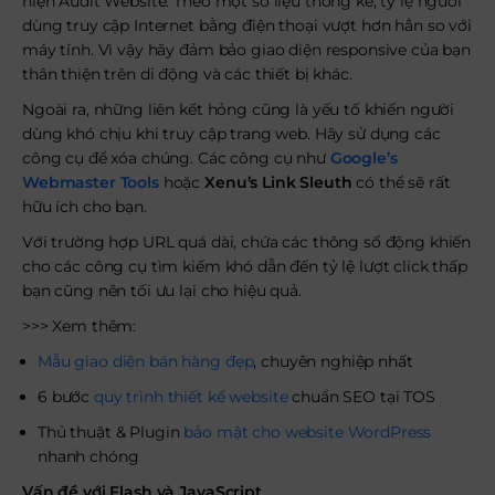
hiện Audit Website. Theo một số liệu thống kê, tỷ lệ người
dùng truy cập Internet bằng điện thoại vượt hơn hẳn so với
máy tính. Vì vậy hãy đảm bảo giao diện responsive của bạn
thân thiện trên di động và các thiết bị khác.
Ngoài ra, những liên kết hỏng cũng là yếu tố khiến người
dùng khó chịu khi truy cập trang web. Hãy sử dụng các
công cụ để xóa chúng. Các công cụ như
Google’s
Webmaster Tools
hoặc
Xenu’s Link Sleuth
có thể sẽ rất
hữu ích cho bạn.
Với trường hợp URL quá dài, chứa các thông số động khiến
cho các công cụ tìm kiếm khó dẫn đến tỷ lệ lượt click thấp
bạn cũng nên tối ưu lại cho hiệu quả.
>>> Xem thêm:
Mẫu giao diện bán hàng đẹp
, chuyên nghiệp nhất
6 bước
quy trình thiết kế website
chuẩn SEO tại TOS
Thủ thuật & Plugin
bảo mật cho website WordPress
nhanh chóng
Vấn đề với Flash và JavaScript