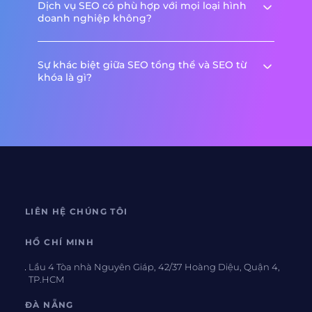
Dịch vụ SEO có phù hợp với mọi loại hình
doanh nghiệp không?
Sự khác biệt giữa SEO tổng thể và SEO từ
khóa là gì?
LIÊN HỆ CHÚNG TÔI
HỒ CHÍ MINH
Lầu 4 Tòa nhà Nguyên Giáp, 42/37 Hoàng Diệu, Quận 4,
TP.HCM
ĐÀ NẴNG