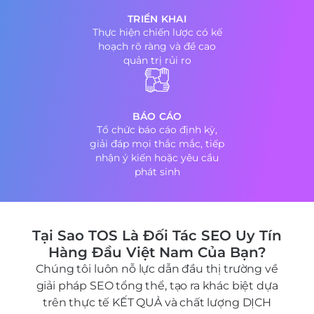
TRIỂN KHAI
Thực hiện chiến lược có kế
hoạch rõ ràng và đề cao
quản trị rủi ro
BÁO CÁO
Tổ chức báo cáo định kỳ,
giải đáp mọi thắc mắc, tiếp
nhận ý kiến hoặc yêu cầu
phát sinh
Tại Sao TOS Là Đối Tác SEO Uy Tín
Hàng Đầu Việt Nam Của Bạn?
Chúng tôi luôn nỗ lực dẫn đầu thị trường về
giải pháp SEO tổng thể, tạo ra khác biệt dựa
trên thực tế KẾT QUẢ và chất lượng DỊCH