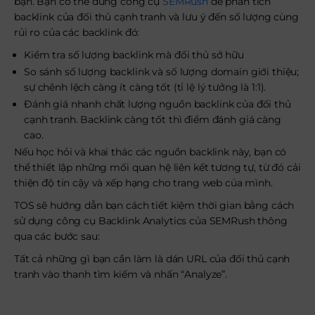
bạn. Bạn có thể dùng công cụ
SEMRush
để phân tích
backlink của đối thủ cạnh tranh và lưu ý đến số lượng cùng
rủi ro của các backlink đó:
Kiểm tra số lượng backlink mà đối thủ sở hữu
So sánh số lượng backlink và số lượng domain giới thiệu;
sự chênh lệch càng ít càng tốt (tỉ lệ lý tưởng là 1:1).
Đánh giá nhanh chất lượng nguồn backlink của đối thủ
cạnh tranh. Backlink càng tốt thì điểm đánh giá càng
cao.
Nếu học hỏi và khai thác các nguồn backlink này, bạn có
thể thiết lập những mối quan hệ liên kết tương tự, từ đó cải
thiện độ tin cậy và xếp hạng cho trang web của mình.
TOS sẽ hướng dẫn bạn cách tiết kiệm thời gian bằng cách
sử dụng công cụ Backlink Analytics của SEMRush thông
qua các bước sau:
Tất cả những gì bạn cần làm là dán URL của đối thủ cạnh
tranh vào thanh tìm kiếm và nhấn “Analyze”.