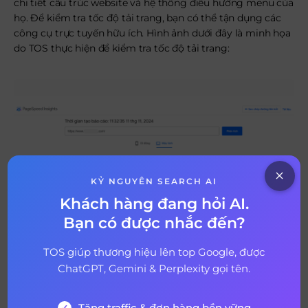
chi tiết cấu trúc website và hệ thống điều hướng menu của
họ. Để kiểm tra tốc độ tải trang, bạn có thể tận dụng các
công cụ trực tuyến hữu ích. Hình ảnh dưới đây là minh họa
do TOS thực hiện để kiểm tra tốc độ tải trang:
KỶ NGUYÊN SEARCH AI
Khách hàng đang hỏi AI.
Bạn có được nhắc đến?
TOS giúp thương hiệu lên top Google, được
Sử dụng PageSpeed Insights để kiểm tra hiệu suất
ChatGPT, Gemini & Perplexity gọi tên.
website (Nguồn: TOS)
Bước 4: Kiểm tra và so sánh traffic
Tăng traffic & đơn hàng bền vững