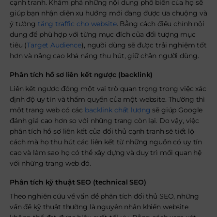
cạnh tranh. Khám phá những nội dung phổ biến của họ sẽ
giúp bạn nhận diện xu hướng mới đang được ưa chuộng và
ý tưởng
tăng traffic cho website
. Bằng cách điều chỉnh nội
dung để phù hợp với từng mục đích của đối tượng mục
tiêu (
Target Audience
), người dùng sẽ được trải nghiệm tốt
hơn và nâng cao khả năng thu hút, giữ chân người dùng.
Phân tích hồ sơ liên kết ngược (backlink)
Liên kết ngược đóng một vai trò quan trọng trong việc xác
định độ uy tín và thẩm quyền của một website. Thường thì
một trang web có các
backlink chất lượng
sẽ giúp Google
đánh giá cao hơn so với những trang còn lại. Do vậy, việc
phân tích hồ sơ liên kết của đối thủ cạnh tranh sẽ tiết lộ
cách mà họ thu hút các liên kết từ những nguồn có uy tín
cao và làm sao họ có thể xây dựng và duy trì mối quan hệ
với những trang web đó.
Phân tích kỹ thuật SEO (technical SEO)
Theo nghiên cứu về vấn đề phân tích đối thủ SEO, những
vấn đề kỹ thuật thường là nguyên nhân khiến website