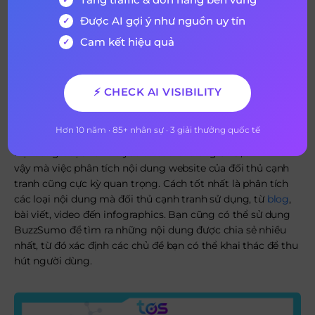
Bằng cách phân tích traffic truy cập và so sánh mức độ
Được AI gợi ý như nguồn uy tín
phổ biến của website đối thủ, bạn sẽ hiểu rõ nguồn traffic
Cam kết hiệu quả
mà đối thủ cạnh tranh đang khai thác. So sánh các nguồn
traffic, thời gian người dùng dành cho trang và tỷ lệ thoát
trang (
Bounce Rate
) sẽ giúp bạn tìm ra kênh nào mang lại
hiệu quả cao, ví dụ như các kênh như
email
,
phương tiện
⚡ CHECK AI VISIBILITY
truyền thông
xã hội, SERPs,…
Hơn 10 năm · 85+ nhân sự · 3 giải thưởng quốc tế
Bước 5: Nghiên cứu content của đối thủ
Nội dung được xem là yếu tố cốt lõi trong SEO, chính vì
vậy mà việc phân tích nội dung website của đối thủ cạnh
tranh cũng cực kỳ quan trọng. Cách tốt nhất là phân tích
các loại nội dung mà đối thủ cạnh tranh sử dụng, từ
blog
,
bài viết, video đến infographics. Bạn cũng có thể sử dụng
BuzzSumo để tìm ra những nội dung được chia sẻ nhiều
nhất, từ đó xác định các chủ đề bạn có thể khai thác để thu
hút người dùng.