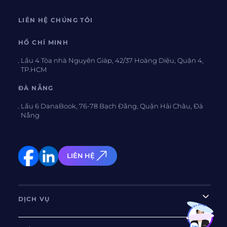
LIÊN HỆ CHÚNG TÔI
HỒ CHÍ MINH
Lầu 4 Tòa nhà Nguyên Giáp, 42/37 Hoàng Diệu, Quận 4,
TP.HCM
ĐÀ NẴNG
Lầu 6 DanaBook, 76-78 Bạch Đằng, Quận Hải Châu, Đà
Nẵng
LIÊN HỆ
DỊCH VỤ
Bạn muốn hiểu thêm?
Xem chi tiết