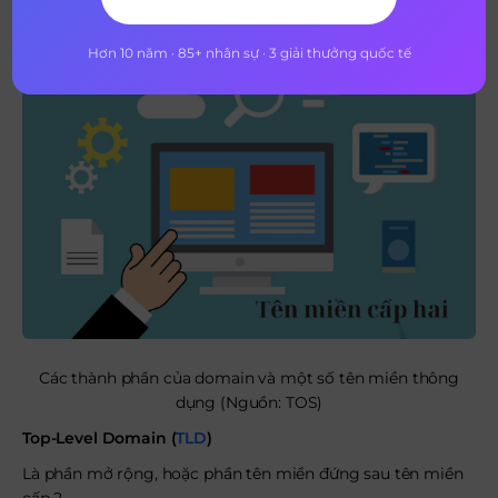
Hơn 10 năm · 85+ nhân sự · 3 giải thưởng quốc tế
Các thành phần của domain và một số tên miền thông
dụng (Nguồn: TOS)
Top-Level Domain (
TLD
)
Là phần mở rộng, hoặc phần tên miền đứng sau tên miền