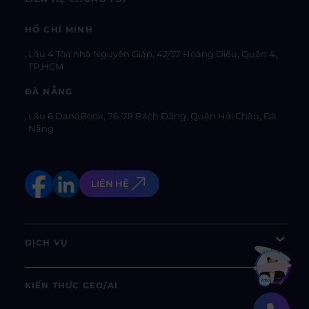
HỒ CHÍ MINH
Lầu 4 Tòa nhà Nguyên Giáp, 42/37 Hoàng Diệu, Quận 4,
TP.HCM
ĐÀ NẴNG
Lầu 6 DanaBook, 76-78 Bạch Đằng, Quận Hải Châu, Đà
Nẵng
LIÊN HỆ
DỊCH VỤ
Bạn muốn hiểu thêm?
Xem chi tiết
KIẾN THỨC GEO/AI