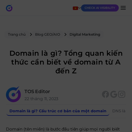
CHECK AI VISIBILITY
Trang chủ
Blog GEO/AIO
Digital Marketing
Domain là gì? Tổng quan kiến
thức cần biết về domain từ A
đến Z
TOS Editor
22 tháng 11, 2023
Domain là gì? Cấu trúc cơ bản của một domain
DNS là gì
Domain (tên miền) là bước đầu tiên giúp mọi người biết