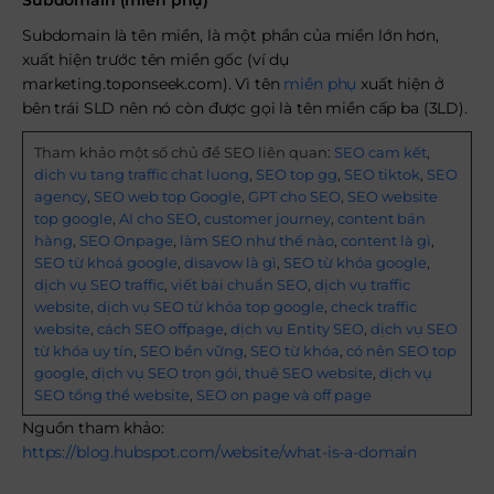
Subdomain (miền phụ)
Subdomain là tên miền, là một phần của miền lớn hơn,
xuất hiện trước tên miền gốc (ví dụ
marketing.toponseek.com). Vì tên
miền phụ
xuất hiện ở
bên trái SLD nên nó còn được gọi là tên miền cấp ba (3LD).
Tham khảo một số chủ đề SEO liên quan:
SEO cam kết
,
dich vu tang traffic chat luong
,
SEO top gg
,
SEO tiktok
,
SEO
agency
,
SEO web top Google
,
GPT cho SEO
,
SEO website
top google
,
AI cho SEO
,
customer journey
,
content bán
hàng
,
SEO Onpage
,
làm SEO như thế nào
,
content là gì
,
SEO từ khoá google
,
disavow là gì
,
SEO từ khóa google
,
dịch vụ SEO traffic
,
viết bài chuẩn SEO
,
dịch vụ traffic
website
,
dịch vụ SEO từ khóa top google
,
check traffic
website
,
cách SEO offpage
,
dịch vụ Entity SEO
,
dịch vụ SEO
từ khóa uy tín
,
SEO bền vững
,
SEO từ khóa
,
có nên SEO top
google
,
dịch vụ SEO trọn gói
,
thuê SEO website
,
dịch vụ
SEO tổng thể website
,
SEO on page và off page
Nguồn tham khảo:
https://blog.hubspot.com/website/what-is-a-domain