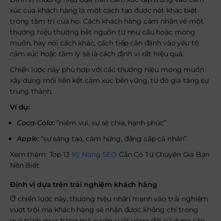
xúc của khách hàng là một cách tạo được nét khác biệt
trong tâm trí của họ. Cách khách hàng cảm nhận về một
thương hiệu thường bắt nguồn từ nhu cầu hoặc mong
muốn, hay nói cách khác, cách tiếp cận đánh vào yếu tố
cảm xúc hoặc tâm lý sẽ là cách định vị rất hiệu quả.
Chiến lược này phù hợp với các thương hiệu mong muốn
xây dựng mối liên kết cảm xúc bền vững, từ đó gia tăng sự
trung thành.
Ví dụ:
Coca-Cola:
“niềm vui, sự sẻ chia, hạnh phúc”
Apple:
“sự sáng tạo, cảm hứng, đẳng cấp cá nhân”
Xem thêm: Top 13
Kỹ Năng SEO
Cần Có Từ Chuyên Gia Bạn
Nên Biết
Định vị dựa trên trải nghiệm khách hàng
Ở chiến lược này, thương hiệu nhấn mạnh vào trải nghiệm
vượt trội mà khách hàng sẽ nhận được không chỉ trong
quá trình mua hàng mà xuyên suốt vòng đời sử dụng sản