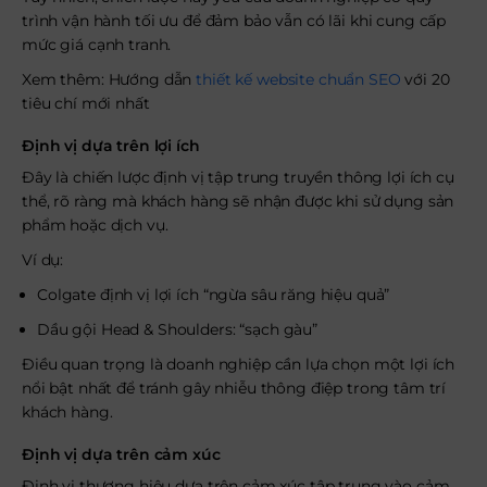
trình vận hành tối ưu để đảm bảo vẫn có lãi khi cung cấp
mức giá cạnh tranh.
Xem thêm: Hướng dẫn
thiết kế website chuẩn SEO
với 20
tiêu chí mới nhất
Định vị dựa trên lợi ích
Đây là chiến lược định vị tập trung truyền thông lợi ích cụ
thể, rõ ràng mà khách hàng sẽ nhận được khi sử dụng sản
phẩm hoặc dịch vụ.
Ví dụ:
Colgate định vị lợi ích “ngừa sâu răng hiệu quả”
Dầu gội Head & Shoulders: “sạch gàu”
Điều quan trọng là doanh nghiệp cần lựa chọn một lợi ích
nổi bật nhất để tránh gây nhiễu thông điệp trong tâm trí
khách hàng.
Định vị dựa trên cảm xúc
Định vị thương hiệu dựa trên cảm xúc tập trung vào cảm