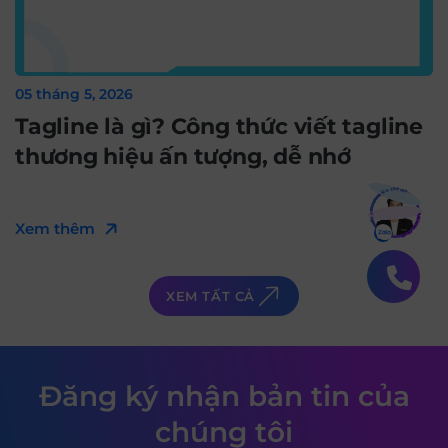
05 tháng 5, 2026
Tagline là gì? Công thức viết tagline
thương hiệu ấn tượng, dễ nhớ
Bạn muốn hiểu thêm?
Xem chi tiết
Xem thêm
XEM TẤT CẢ
Đăng ký nhận bản tin của
chúng tôi