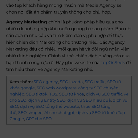
vào tệp khách hàng mong muốn mà Media Agency sẽ
chọn nơi đặt ấn phẩm truyền thông cho phù hợp.
Agency Marketing
chính là phương pháp hiệu quả cho
nhiều doanh nghiệp khi muốn quảng bá sản phẩm. Bạn chỉ
cần đưa ra nhu cầu và tìm kiếm đơn vị phù hợp để thực
hiện chiến dịch Marketing cho thương hiệu. Các Agency
Marketing đều có nhiều mối quan hệ và đội ngũ nhân viên
nhiều kinh nghiệm. Chính vì thế, chiến dịch quảng cáo của
bạn thành công rực rỡ. Hãy ghé website của
TopOnSeek
để
tìm hiểu thêm về Agency Marketing nhé.
Xem thêm:
SEO agency
,
SEO lazada
,
SEO traffic
,
SEO từ
khóa google
,
SEO web wordpress
,
công ty SEO chuyên
nghiệp
,
SEO tiktok
,
TOS
,
SEO từ khóa
,
dịch vụ SEO traffic
,
AI
cho SEO
,
dịch vụ Entity SEO
,
dịch vụ SEO hiệu quả
,
dịch vụ
SEO
,
dịch vụ SEO tổng thể website
,
thuê SEO tổng
thể
,
SEO shopee
,
AI cho chat gpt
,
dịch vụ SEO từ khóa Top
Google
,
GPT cho SEO