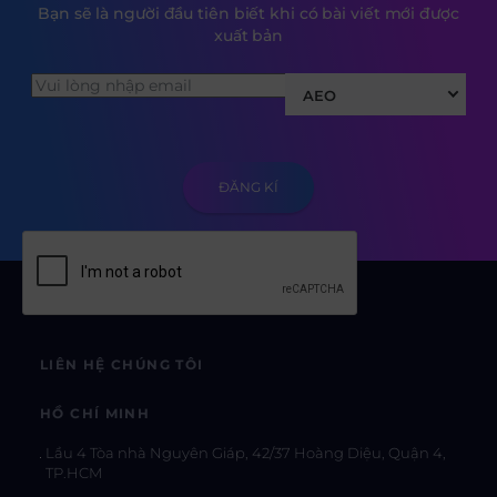
Bạn sẽ là người đầu tiên biết khi có bài viết mới được
xuất bản
AEO
LIÊN HỆ CHÚNG TÔI
HỒ CHÍ MINH
Lầu 4 Tòa nhà Nguyên Giáp, 42/37 Hoàng Diệu, Quận 4,
TP.HCM