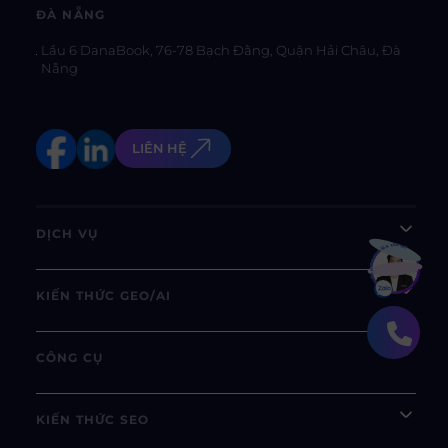
ĐÀ NẴNG
Lầu 6 DanaBook, 76-78 Bạch Đằng, Quận Hải Châu, Đà
Nẵng
LIÊN HỆ
DỊCH VỤ
Bạn muốn hiểu thêm?
Xem chi tiết
KIẾN THỨC GEO/AI
CÔNG CỤ
KIẾN THỨC SEO