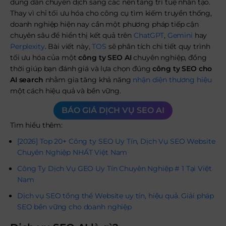
dùng dần chuyển dịch sang các nền tảng trí tuệ nhân tạo.
Thay vì chỉ tối ưu hóa cho công cụ tìm kiếm truyền thống,
doanh nghiệp hiện nay cần một phương pháp tiếp cận
chuyên sâu để hiển thị kết quả trên
ChatGPT
,
Gemini
hay
Perplexity
. Bài viết này,
TOS
sẽ phân tích chi tiết quy trình
tối ưu hóa của một
công ty SEO AI
chuyên nghiệp, đồng
thời giúp bạn đánh giá và lựa chọn đúng
công ty SEO cho
AI search
nhằm gia tăng khả năng
nhận diện thương hiệu
một cách hiệu quả và bền vững.
BÁO GIÁ DỊCH VỤ SEO AI
Tìm hiểu thêm:
[2026] Top 20+ Công ty SEO Uy Tín, Dịch Vụ SEO Website
Chuyên Nghiệp NHẤT Việt Nam
Công Ty Dịch Vụ GEO Uy Tín Chuyên Nghiệp # 1 Tại Việt
Nam
Dịch vụ SEO tổng thể Website uy tín, hiệu quả. Giải pháp
SEO bền vững cho doanh nghiệp