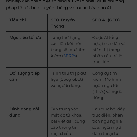
nghiệp cần phân biệt rõ ràng sự khác nhau giữa phương
pháp tối ưu hóa truyền thống và tối ưu hóa cho AI.
Tiêu chí
SEO Truyền
SEO AI (GEO)
Thống
Mục tiêu tối ưu
Tăng thứ hạng
Được AI tổng
các liên kết trên
hợp, trích dẫn và
trang kết quả tìm
hiển thị trong
kiếm (
SERPs
).
phần câu trả lời
trực tiếp.
Đối tượng tiếp
Trình thu thập dữ
Công cụ tìm
cận
liệu (Googlebot)
kiếm, Mô hình
và người dùng.
ngôn ngữ lớn
(LLMs) và người
dùng.
Định dạng nội
Tập trung vào
Cấu trúc hỏi đáp
dung
mật độ từ khóa,
trực diện, phân
bài viết dài, cung
tích ngữ nghĩa
cấp thông tin
sâu, ngôn ngữ
một chiều.
đàm thoại tự