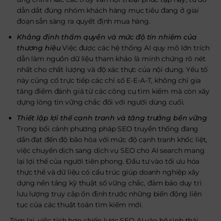
dẫn dắt đúng nhóm khách hàng mục tiêu đang ở giai
đoạn sẵn sàng ra quyết định mua hàng.
Khẳng định thẩm quyền và mức độ tín nhiệm của
thương hiệu
Việc được các hệ thống AI quy mô lớn trích
dẫn làm nguồn dữ liệu tham khảo là minh chứng rõ nét
nhất cho chất lượng và độ xác thực của nội dung. Yếu tố
này củng cố trực tiếp các chỉ số E-E-A-T, không chỉ gia
tăng điểm đánh giá từ các công cụ tìm kiếm mà còn xây
dựng lòng tin vững chắc đối với người dùng cuối.
Thiết lập lợi thế cạnh tranh và tăng trưởng bền vững
Trong bối cảnh phương pháp SEO truyền thống đang
dần đạt đến độ bão hòa với mức độ cạnh tranh khốc liệt,
việc chuyển dịch sang dịch vụ SEO cho AI search mang
lại lợi thế của người tiên phong. Đầu tư vào tối ưu hóa
thực thể và dữ liệu có cấu trúc giúp doanh nghiệp xây
dựng nền tảng kỹ thuật số vững chắc, đảm bảo duy trì
lưu lượng truy cập ổn định trước những biến động liên
tục của các thuật toán tìm kiếm mới.
Tóm lại, việc tích hợp chiến lược SEO AI vào hệ sinh thái