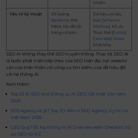
nhiên.
Yếu tố kỹ thuật
Số lượng
Dữ liệu có cấu
Backlink
, thẻ
trúc (
Schema
Meta, tốc độ tải
Markup
), tối ưu
trang cơ bản.
Thực thể (
Entity
),
Core Web Vitals
khắt khe.
SEO AI không thay thế SEO truyền thống. Thực tế, SEO AI
là bước phát triển tiếp theo của SEO hiện đại, nơi website
cần vừa thân thiện với công cụ tìm kiếm, vừa dễ hiểu đối
với hệ thống AI.
Xem thêm:
Top 25 AI SEO tool (Công cụ AI SEO) tốt nhất cho năm
2026
SEO Agency là gì? Top 12+ đơn vị SEO Agency Uy tín tại
Việt Nam 2026
GEO là gì? Bí kíp thống trị AI Overview kèm Checklist tối
ưu GEO từ A-Z