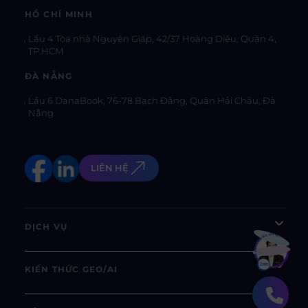
HỒ CHÍ MINH
Lầu 4 Tòa nhà Nguyên Giáp, 42/37 Hoàng Diệu, Quận 4,
TP.HCM
ĐÀ NẴNG
Lầu 6 DanaBook, 76-78 Bạch Đằng, Quận Hải Châu, Đà
Nẵng
LIÊN HỆ
DỊCH VỤ
Bạn muốn hiểu thêm?
Xem chi tiết
KIẾN THỨC GEO/AI