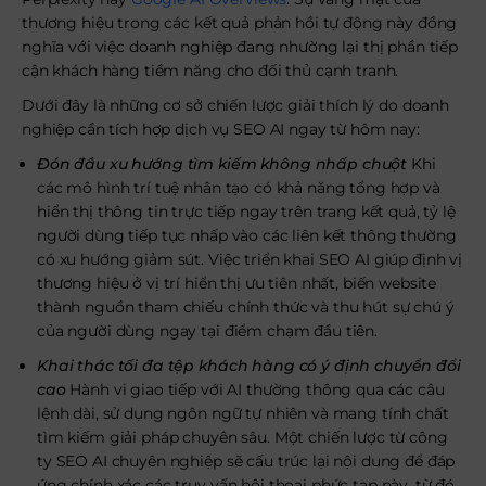
thương hiệu trong các kết quả phản hồi tự động này đồng
nghĩa với việc doanh nghiệp đang nhường lại thị phần tiếp
cận khách hàng tiềm năng cho đối thủ cạnh tranh.
Dưới đây là những cơ sở chiến lược giải thích lý do doanh
nghiệp cần tích hợp dịch vụ SEO AI ngay từ hôm nay:
Đón đầu xu hướng tìm kiếm không nhấp chuột
Khi
các mô hình trí tuệ nhân tạo có khả năng tổng hợp và
hiển thị thông tin trực tiếp ngay trên trang kết quả, tỷ lệ
người dùng tiếp tục nhấp vào các liên kết thông thường
có xu hướng giảm sút. Việc triển khai SEO AI giúp định vị
thương hiệu ở vị trí hiển thị ưu tiên nhất, biến website
thành nguồn tham chiếu chính thức và thu hút sự chú ý
của người dùng ngay tại điểm chạm đầu tiên.
Khai thác tối đa tệp khách hàng có ý định chuyển đổi
cao
Hành vi giao tiếp với AI thường thông qua các câu
lệnh dài, sử dụng ngôn ngữ tự nhiên và mang tính chất
tìm kiếm giải pháp chuyên sâu. Một chiến lược từ công
ty SEO AI chuyên nghiệp sẽ cấu trúc lại nội dung để đáp
ứng chính xác các truy vấn hội thoại phức tạp này, từ đó