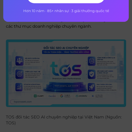
Biến thương hiệu thành một thực thể được công nhận trên
Hơn 10 năm · 85+ nhân sự · 3 giải thưởng quốc tế
cơ sở dữ liệu toàn cầu thông qua việc đồng bộ thông tin
nhất quán trên các nền tảng báo chí uy tín, mạng xã hội và
các thư mục doanh nghiệp chuyên ngành.
TOS đối tác SEO AI chuyên nghiệp tại Việt Nam (Nguồn:
TOS)