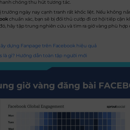
hanh chóng thu hút tương tác.
hị trường ngày nay cạnh tranh rất khốc liệt. Nếu không 
book
chuẩn xác, bạn sẽ bị đối thủ cướp đi cơ hội tiếp cận
đó, hãy tập trung nghiên cứu và tìm ra giờ vàng phù hợp
 xây dựng Fanpage trên Facebook hiệu quả
s là gì? Hướng dẫn toàn tập người mới