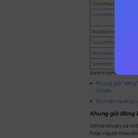
TrackMaven
20 gi
CoSchedule
– Top 
– Top 
Buzzsumo
Không
SocialPilot
từ 7-
Hootsuite
7 giờ
Unmetric
ưu ti
Xem thêm:
Khung giờ “Vàng”
Chuẩn
Thư viện quảng c
Khung giờ đăng 
Với tài khoản cá nh
hoặc người theo dõi