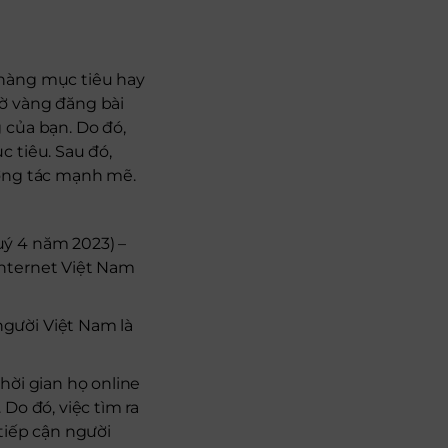
 hàng mục tiêu hay
ờ vàng đăng bài
 của bạn. Do đó,
 tiêu. Sau đó,
ương tác mạnh mẽ.
uý 4 năm 2023) –
nternet Việt Nam
người Việt Nam là
hời gian họ online
Do đó, việc tìm ra
tiếp cận người