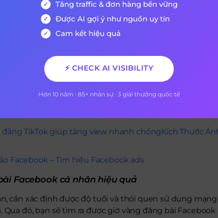
Tăng traffic & đơn hàng bền vững
ờ tối thứ Năm hàng tuần.
Được AI gợi ý như nguồn uy tín
5 khung giờ tốt nhất lần lượt là: 9h sáng, 7h sáng, 10h sáng, 8h s
3 ngày đăng tốt nhất: thứ Sáu, thứ Tư, thứ Hai.
Cam kết hiệu quả
 có khung giờ vàng nào cả.
9h sáng, 1-3h chiều và 7-9h tối thứ Tư và thứ Năm.
⚡ CHECK AI VISIBILITY
 sáng thứ Ba.
Hơn 10 năm · 85+ nhân sự · 3 giải thưởng quốc tế
ên 9 giờ sáng đến 14 giờ chiều thứ Năm.
 đăng TikTok giúp tăng view nhanh chóng
Kích Thước Ản
áo Facebook – Tìm hiểu Facebook ads
bài Facebook cá nhân
hiệu quả
ân, cần xác định được độ tuổi và thói quen sử dụng mạng
. Qua đó, bạn sẽ tìm ra được giờ vàng đăng bài Facebook