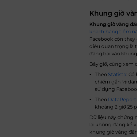
Khung giờ vàn
Khung giờ vàng đă
khách hàng tiềm n
Facebook còn thay đ
điều quan trọng là 
đăng bài vào khung
Bây giờ, cùng xem 
Theo
Statista
: Có
chiếm gần ⅓ dân s
sử dụng Faceboo
Theo
DataReport
khoảng
2 giờ 25 
Dữ liệu này chứng m
lại không đáng kể v
khung giờ vàng đăng