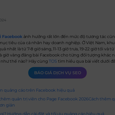
2024
i Facebook
ảnh hưởng rất lớn đến mức độ tương tác cũ
 mục tiêu của cá nhân hay doanh nghiệp. Ở Việt Nam, kh
ả nhất là từ 7-8 giờ sáng, 11-13 giờ trưa, 19-22 giờ tối và 
là giờ vàng đăng bài Facebook cho từng đối tượng khác 
 như thế nào? Hãy cùng
TOS
tìm hiểu qua bài viết dưới đâ
BÁO GIÁ DỊCH VỤ SEO
ặn quảng cáo trên Facebook hiệu quả
thêm quản trị viên cho Page Facebook 2026
Cách thêm qu
ơn giản
 gì? Hướng dẫn cài đặt và tối ưu quảng cáo hiệu quả