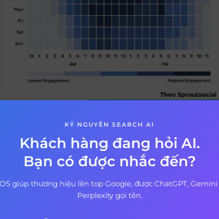
bài Facebook (Nguồn: TOS)
KỶ NGUYÊN SEARCH AI
Khách hàng đang hỏi AI.
 đăng bài Facebook hiệu quả nhất
Bạn có được nhắc đến?
ã được thực hiện nhằm xác định các “Khung giờ đăng bà
OS giúp thương hiệu lên top Google, được ChatGPT, Gemini
Ề KHUNG GIỜ ĐĂNG BÀI FACEBOOK HIỆU QUẢ
Perplexity gọi tên.
10 giờ sáng các ngày trong tuần. Ngày tốt nhất là thứ Sáu.