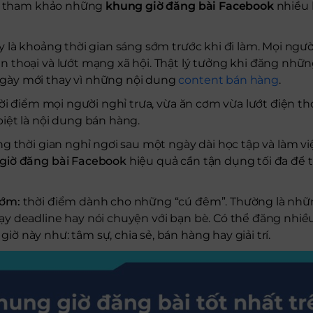
hể tham khảo những
khung giờ đăng bài Facebook
nhiều l
 là khoảng thời gian sáng sớm trước khi đi làm. Mọi ngườ
n thoại và lướt mạng xã hội. Thật lý tưởng khi đăng nhữn
gày mới thay vì những nội dung
content bán hàng
.
i điểm mọi người nghỉ trưa, vừa ăn cơm vừa lướt điện tho
biệt là nội dung bán hàng.
 thời gian nghỉ ngơi sau một ngày dài học tập và làm vi
giờ đăng bài Facebook
hiệu quả cần tận dụng tối đa để t
sớm:
thời điểm dành cho những “cú đêm”. Thường là nhữn
ạy deadline hay nói chuyện với bạn bè. Có thể đăng nhiều
iờ này như: tâm sự, chia sẻ, bán hàng hay giải trí.