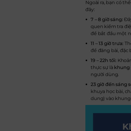
Ngoài ra, bạn có t
đây:
7 – 8 giờ sáng:
Đây
quen kiểm tra điệ
để bắt đầu một n
11 – 13 giờ trưa:
Thờ
để đăng bài, đặc 
19 – 22h tối:
Khoảng
thực sự là
khung 
người dùng.
23 giờ đến sáng 
khuya học bài, ch
dung) vào khung g