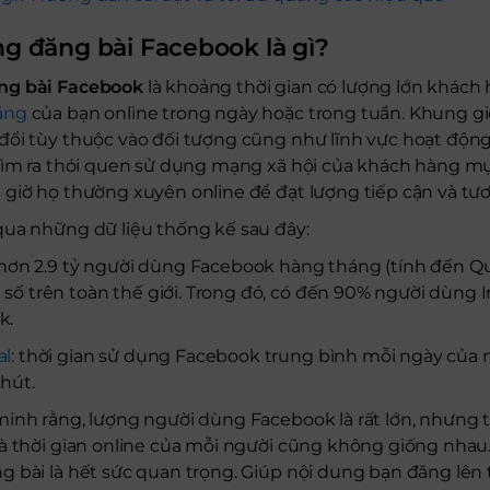
g đăng bài Facebook là gì?
ng bài Facebook
là khoảng thời gian có lượng lớn khách
ăng
của bạn online trong ngày hoặc trong tuần. Khung gi
ổi tùy thuộc vào đối tượng cũng như lĩnh vực hoạt động
tìm ra thói quen sử dụng mạng xã hội của khách hàng mục
 giờ họ thường xuyên online để đạt lượng tiếp cận và t
qua những dữ liệu thống kế sau đây:
 hơn 2.9 tỷ người dùng Facebook hàng tháng (tính đến Q
ố trên toàn thế giới. Trong đó, có đến
90%
người dùng I
k.
al
: thời gian sử dụng Facebook trung bình mỗi ngày của 
phút.
inh rằng, lượng người dùng Facebook là rất lớn, nhưng t
à thời gian online của mỗi người cũng không giống nhau. 
 bài là hết sức quan trọng. Giúp nội dung bạn đăng lên 