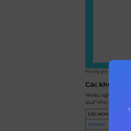
Khung giờ vàng đăng 
Các khung giờ
Nhiều nghiên cứu đ
quả” như sau:
T
CÁC NGHIÊN CỨU V
Hubspot
từ 9-