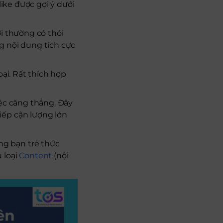
ike được gợi ý dưới
i thường có thói
g nội dung tích cực
ại. Rất thích hợp
ệc căng thẳng. Đây
iếp cận lượng lớn
g bạn trẻ thức
 loại
Content
(nội