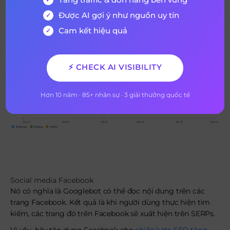
Được AI gợi ý như nguồn uy tín
Cam kết hiệu quả
⚡ CHECK AI VISIBILITY
Hơn 10 năm · 85+ nhân sự · 3 giải thưởng quốc tế
Social media Facebook
Nó có nghĩa là Googlebot có thể đọc nội dung trên các
trang Facebook. Kết quả là khi người dùng thực hiện tìm
kiếm, các trang đó trên Facebook sẽ xuất hiện trên SERPs.