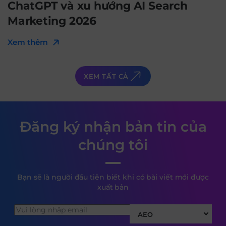
ChatGPT và xu hướng AI Search
Marketing 2026
Xem thêm
XEM TẤT CẢ
Đăng ký nhận bản tin của
chúng tôi
Bạn sẽ là người đầu tiên biết khi có bài viết mới được
xuất bản
AEO