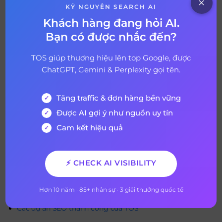
KỶ NGUYÊN SEARCH AI
Khách hàng đang hỏi AI.
Bạn có được nhắc đến?
TOS giúp thương hiệu lên top Google, được
Hãy nhìn cách Smashburger kết hợp hai emoji trong các
ChatGPT, Gemini & Perplexity gọi tên.
bài quảng cáo của họ. (Nguồn: Internet)
—
Tăng traffic & đơn hàng bền vững
Xem thêm
dịch vụ SEO
của TOS – TOP Performance SEO
Agency tại Việt Nam:
Được AI gợi ý như nguồn uy tín
Cam kết hiệu quả
Dịch vụ SEO TPHCM tổng thể website uy tín chuyên
nghiệp
Dịch vụ SEO tại Hà Nội giá rẻ, từ khóa đạt top #1 bền
⚡ CHECK AI VISIBILITY
vững
Dịch vụ SEO Website Đà Nẵng: Tối ưu chuyên nghiệp &
Hơn 10 năm · 85+ nhân sự · 3 giải thưởng quốc tế
TOP #1 nhanh chóng
Các dự án SEO thành công của TOS