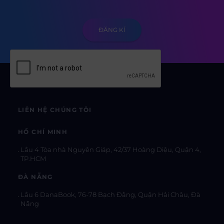
LIÊN HỆ CHÚNG TÔI
HỒ CHÍ MINH
Lầu 4 Tòa nhà Nguyên Giáp, 42/37 Hoàng Diệu, Quận 4,
TP.HCM
ĐÀ NẴNG
Lầu 6 DanaBook, 76-78 Bạch Đằng, Quận Hải Châu, Đà
Nẵng