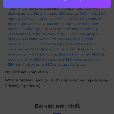
Tham khảo một số chủ đề SEO liên quan:
SEO cam kết
,
dich vu tang traffic chat luong
,
SEO top gg
,
SEO tiktok
,
SEO
agency
,
SEO web top Google
,
GPT cho SEO
,
SEO website
top google
,
AI cho SEO
,
customer journey
,
content bán
hàng
,
SEO Onpage
,
làm SEO như thế nào
,
content là gì
,
SEO từ khoá google
,
disavow là gì
,
SEO từ khóa google
,
dịch vụ SEO traffic
,
viết bài chuẩn SEO
,
dịch vụ traffic
website
,
dịch vụ SEO từ khóa top google
,
check traffic
website
,
cách SEO offpage
,
dịch vụ Entity SEO
,
dịch vụ SEO
từ khóa uy tín
,
SEO bền vững
,
SEO từ khóa
,
có nên SEO top
google
,
dịch vụ SEO trọn gói
,
thuê SEO website
,
dịch vụ
SEO tổng thể website
,
SEO on page và off page
Nguồn tham khảo chính:
What Is Mobile Friendly? (With Tips on Providing a Mobile-
Friendly Experience)
Bài viết mới nhất