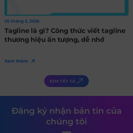
05 tháng 5, 2026
Tagline là gì? Công thức viết tagline
thương hiệu ấn tượng, dễ nhớ
Xem thêm
XEM TẤT CẢ
Đăng ký nhận bản tin của
chúng tôi