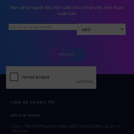
Bạn sẽ là người đầu tiên biết khi có bài viết mới được
xuất bản
AEO
LIÊN HỆ CHÚNG TÔI
HỒ CHÍ MINH
Lầu 4 Tòa nhà Nguyên Giáp, 42/37 Hoàng Diệu, Quận 4,
TP.HCM