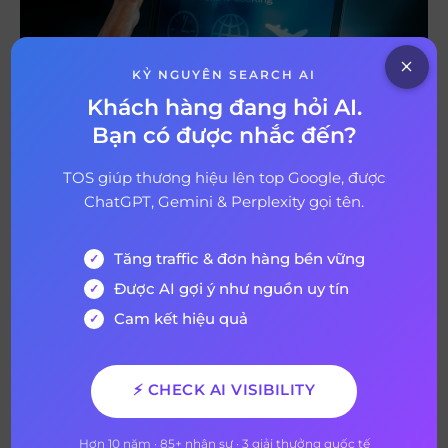
KỶ NGUYÊN SEARCH AI
Khách hàng đang hỏi AI.
Bạn có được nhắc đến?
TOS giúp thương hiệu lên top Google, được
ChatGPT, Gemini & Perplexity gọi tên.
Cách kiểm tra mức độ tương thích của website với di động
(Nguồn: Internet)
Tăng traffic & đơn hàng bền vững
Xem thêm:
Chiến lược Marketing là gì? Xây dựng chiến
Được AI gợi ý như nguồn uy tín
lược hiệu quả kèm Ví dụ
Cam kết hiệu quả
Lời kết
Như vậy, Mobile Friendly là một thuật toán giúp ích rất
⚡ CHECK AI VISIBILITY
nhiều cho sự tương thích giữa website với thiết bị di động,
giúp doanh nghiệp cải thiện trang web và mang lại cho
người dùng nhiều website đáng tin cậy hơn.
Hơn 10 năm · 85+ nhân sự · 3 giải thưởng quốc tế