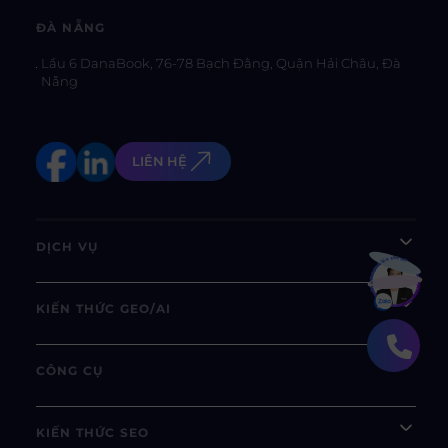
ĐÀ NẴNG
Lầu 6 DanaBook, 76-78 Bạch Đằng, Quận Hải Châu, Đà
Nẵng
LIÊN HỆ
DỊCH VỤ
Bạn muốn hiểu thêm?
Xem chi tiết
KIẾN THỨC GEO/AI
CÔNG CỤ
KIẾN THỨC SEO