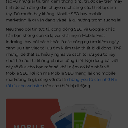
tác vụ như giải trí, tìm kiếm thông tin;… trước đây trên máy
tính để bàn đang dần chuyển dịch sang các thiết bị cầm
tay. Dù muốn hay không, Mobile SEO hay mobile
marketing là gì vẫn đang và sẽ là xu hướng trong tương lai.
Nếu theo dõi tin tức từ cộng đồng SEO và Google; chắc
hẳn bạn không còn xa lạ với khái niệm Mobile First
Indexing; hay nói cách khác là các công cụ tìm kiếm ngày
càng ưu tiên việc tối ưu tìm kiếm trên thiết bị di động. Thế
nhưng, để thật sự hiểu ý nghĩa và cách tối ưu yếu tố này
như thế nào thì không phải ai cũng biết. Nội dung bài viết
này sẽ đưa cho bạn một số khái niệm cơ bản nhất về
Mobile SEO, lợi ích mà Mobile SEO mang lại cho mobile
marketing là gì, cùng với đó là
những yếu tố cần nhớ khi
tối ưu cho website
trên các thiết bị di động.