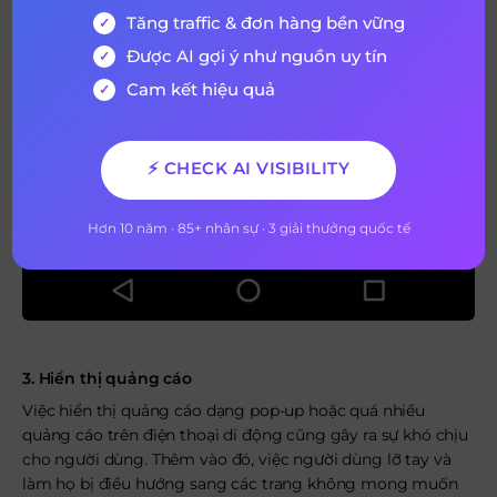
Tăng traffic & đơn hàng bền vững
Được AI gợi ý như nguồn uy tín
Cam kết hiệu quả
⚡ CHECK AI VISIBILITY
Hơn 10 năm · 85+ nhân sự · 3 giải thưởng quốc tế
3. Hiển thị quảng cáo
Việc hiển thị quảng cáo dạng pop-up hoặc quá nhiều
quảng cáo trên điện thoại di động cũng gây ra sự khó chịu
cho người dùng. Thêm vào đó, việc người dùng lỡ tay và
làm họ bị điều hướng sang các trang không mong muốn