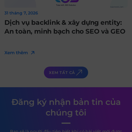
31 tháng 7, 2026
Dịch vụ backlink & xây dựng entity:
An toàn, minh bạch cho SEO và GEO
Xem thêm
XEM TẤT CẢ
Đăng ký nhận bản tin của
chúng tôi
Bạn sẽ là người đầu tiên biết khi có bài viết mới được