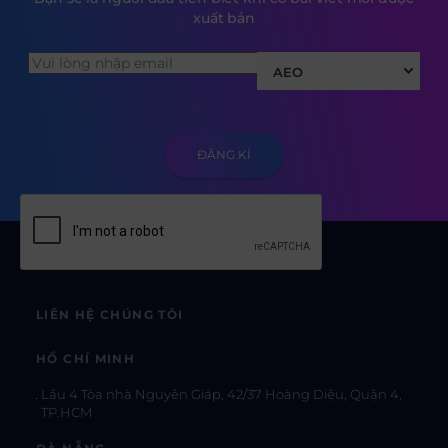
xuất bản
AEO
LIÊN HỆ CHÚNG TÔI
HỒ CHÍ MINH
Lầu 4 Tòa nhà Nguyên Giáp, 42/37 Hoàng Diệu, Quận 4,
TP.HCM