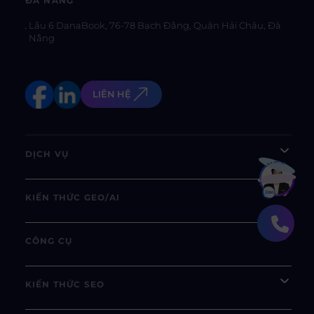
ĐÀ NẴNG
Lầu 6 DanaBook, 76-78 Bạch Đằng, Quận Hải Châu, Đà
Nẵng
LIÊN HỆ
DỊCH VỤ
Bạn muốn hiểu thêm?
Xem chi tiết
KIẾN THỨC GEO/AI
CÔNG CỤ
KIẾN THỨC SEO