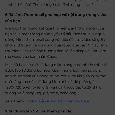
như thế nào? Thời lượng hoặc định dạng ra sao?
6. Tải ảnh Thumbnail phù hợp với nội dung trong video
của bạn.
Khi lướt trên trang kết quả tìm kiếm, ảnh thumbnail của
bạn sẽ là một trong những yếu tố đầu tiên thu hút người
dùng. Hình thumbnail cùng với tiêu đề của video sẽ gợi ý
cho người xem về nội dung của video của bạn. Vì vậy, ảnh
thumbnail có thể ảnh hưởng đến số lần nhấp và lượt xem
mà video của bạn nhận được.
Mặc dù bạn có thể sử dụng một trong các ảnh thumbnail
được tạo tự động bởi YouTube, nhưng bạn nên sử dụng
ảnh thumbnail của riêng mình. YouTube khuyến nghị các
nhà sáng tạo nên sử dụng hình ảnh có độ phân giải
1280×720 pixel (tỷ lệ 16: 9) và kích thước tệp từ 2MB trở
xuống và ở dạng jpg, gif, bmp, hoặc png.
Xem thêm:
Hướng Dẫn Kiếm Tiền Trên Youtube
7. Sử dụng tệp SRT để thêm phụ đề.