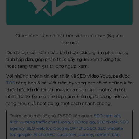
Ghim bình luận nổi bật trên video của bạn (Nguồn:
Internet)
Do đó, bạn cần đảm bảo bình luận được ghim phải mang
tính hấp dẫn, góp phần thúc đẩy người xem tương tác
hoặc tăng thêm giá trị cho người xem.
Với những thông tin cần thiết về SEO video Youtube được
TOS
tổng hợp ở bài viết trên, hy vọng bạn sẽ có những kiến
thức hữu ích để tối ưu hóa video của mình một cách tốt
nhất. Từ đó, bạn có thể tiếp cận nhiều người dùng hơn và
tăng hiệu quả hoạt động một cách nhanh chóng.
Tham khảo một số chủ đề SEO liên quan:
SEO cam kết
,
dich vu tang traffic chat luong
,
SEO top gg
,
SEO tiktok
,
SEO
agency
,
SEO web top Google
,
GPT cho SEO
,
SEO website
top google
,
AI cho SEO
,
customer journey
,
content bán