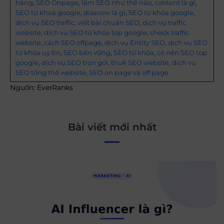
hàng
,
SEO Onpage
,
làm SEO như thế nào
,
content là gì
,
SEO từ khoá google
,
disavow là gì
,
SEO từ khóa google
,
dịch vụ SEO traffic
,
viết bài chuẩn SEO
,
dịch vụ traffic
website
,
dịch vụ SEO từ khóa top google
,
check traffic
website
,
cách SEO offpage
,
dịch vụ Entity SEO
,
dịch vụ SEO
từ khóa uy tín
,
SEO bền vững
,
SEO từ khóa
,
có nên SEO top
google
,
dịch vụ SEO trọn gói
,
thuê SEO website
,
dịch vụ
SEO tổng thể website
,
SEO on page và off page
Nguồn: EverRanks
Bài viết mới nhất