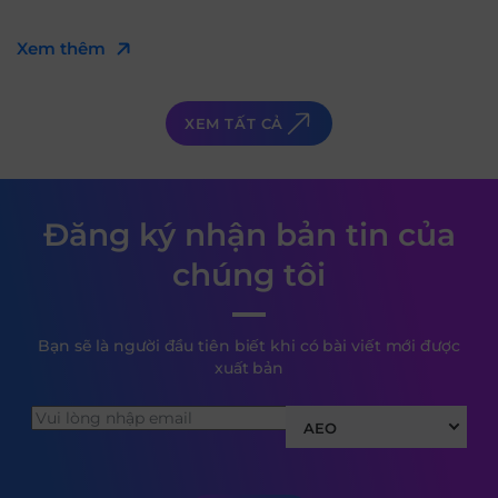
Xem thêm
XEM TẤT CẢ
Đăng ký nhận bản tin của
chúng tôi
Bạn sẽ là người đầu tiên biết khi có bài viết mới được
xuất bản
AEO