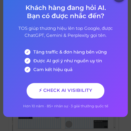
Youtube, Cards là thông báo được định dạng trước xuất
Khách hàng đang hỏi AI.
hiện trên máy tính để bàn và thiết bị di động mà bạn có
Bạn có được nhắc đến?
thể thiết lập để quảng bá thương hiệu và các video khác
trên kênh của mình.
TOS giúp thương hiệu lên top Google, được
Xem thêm:
13 Thủ Thuật SEO Được Khuyên Bởi Chuyên Gia
ChatGPT, Gemini & Perplexity gọi tên.
Cho Người Mới Bắt Đầu
End Screens
Tăng traffic & đơn hàng bền vững
Được AI gợi ý như nguồn uy tín
Cam kết hiệu quả
⚡ CHECK AI VISIBILITY
Hơn 10 năm · 85+ nhân sự · 3 giải thưởng quốc tế