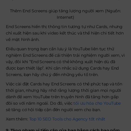
Thêm End Screens giúp tăng lượng người xem (Nguồn:
Internet)
End Screens hiển thị thông tin tương tự như Cards, nhưng
chỉ xuất hiện sau khi video kết thúc và thể hiện chi tiết hơn
về mặt hình ảnh.
Điều quan trọng bạn cần lưu ý là YouTube liên tục thử
nghiệm End Screens để cải thiện trải nghiệm người xem, vì
vậy, đôi khi “End Screens có thể không xuất hiện dù đã
được bạn thiết lập”. Khi cân nhắc sử dụng Cards hay End
Screens, bạn hãy chú ý đến những yếu tố trên.
Việc cài đặt Cards hay End Screens có thể phức tạp và tốn
thời gian, nhưng hãy nhớ rằng lượng thời gian mọi người
dành để xem YouTube trên truyền hình đã tăng hơn gấp
đôi so với năm ngoái. Do đó, việc
tối ưu hóa cho YouTube
sẽ tăng cơ hội tiếp cận đến người xem cho bạn.
Xem thêm:
Top 10 SEO Tools cho Agency tốt nhất
9. Tăng phạm vi tiếp cận của bạn bằng cách bao gồm