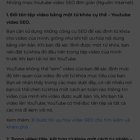
Những mẹo Youtube video SEO đơn giản (Nguồn: Internet)
1. Đổi tên tệp video bằng một từ khóa cụ thể
–
Youtube
video SEO.
Bạn cần sử dụng những công cụ SEO để xác định từ khóa
cho video của mình, giống như khi tối ưu hóa nội dung
bằng văn bản. Khi bạn đã xác định được một từ khóa, bạn
nên đặt từ khóa đó đầu tiên trong tệp video của mình
trước khi bạn tải nó lên YouTube.
YouTube không thể “xem” video của bạn để xác định mức
độ liên quan của video đó với từ khóa mục tiêu của bạn.
Bạn sẽ nhận thấy trong các mẹo dưới đây, có rất nhiều nơi
bạn có thể chèn từ khóa một cách an toàn vào thông tin
video của mình khi video được xuất bản. Và, khi bạn tải
video lên YouTube, YouTube có thể đọc tên tệp và tất cả
các mã đi kèm với nó.
Xem thêm:
10 bước tối ưu hóa video SEO cho tìm kiếm và
khám phá
2. Trong
video title
, kết hợp từ khóa một cách tự nhiên –