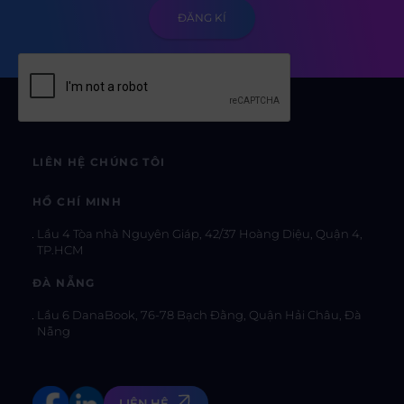
LIÊN HỆ CHÚNG TÔI
HỒ CHÍ MINH
Lầu 4 Tòa nhà Nguyên Giáp, 42/37 Hoàng Diệu, Quận 4,
TP.HCM
ĐÀ NẴNG
Lầu 6 DanaBook, 76-78 Bạch Đằng, Quận Hải Châu, Đà
Nẵng
LIÊN HỆ