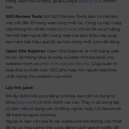
trang, kiểm tra từ khóa, giúp Google
submit URL
nhanh
hơn.
SEO Review Tools:
Với SEO Review Tools, bạn có thể làm
việc với đến 10 trang web cùng một lúc. Công cụ này cung
cấp thông tin về tên miền (
domain
), chỉ số PA và số lượng
liên kết bên ngoài đến trang web của bạn. Điều này giúp
bạn nắm bắt hiệu quả tối ưu hóa trang một cách dễ dàng.
Open Site Explorer:
Open Site Explorer là một trang web
thuộc hệ thống Moz, là công cụ phân tích backlink cho
website mình và
phân tích website đối thủ
. Giúp quản trị
web đưa ra chiến lược SEO phù hợp, tìm nguồn backlink
chất lượng cho website của mình.
Lấy link juice:
Để lấy được link juice bằng từ khóa, bạn cần sử dụng từ
khóa (
keyword
) có tính chính xác cao. Thay vì sử dụng lặp
từ, bạn nên sử dụng các từ đồng nghĩa, hoặc LSI keywords
để tránh bị spam từ khóa.
Ngoài ra, bạn cần xóa đi các outbound link không cần thiết
để tối ưu hóa lượng link juice. Bằng cách search traffic để