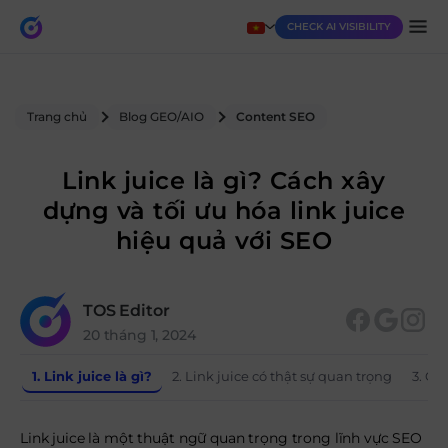
CHECK AI VISIBILITY
Trang chủ
Blog GEO/AIO
Content SEO
Link juice là gì? Cách xây
dựng và tối ưu hóa link juice
hiệu quả với SEO
TOS Editor
20 tháng 1, 2024
1. Link juice là gì?
2. Link juice có thật sự quan trọng
3. Cá
Link juice là một thuật ngữ quan trọng trong lĩnh vực SEO