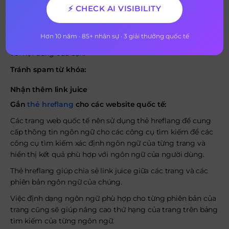
các từ khóa chính và các từ khóa đồng nghĩa với từ khóa
⚡ CHECK AI VISIBILITY
chính. Nội dung của từ khóa phải có liên quan đến website.
Loại bỏ các trang web không phù hợp:
Kiểm tra và loại
Hơn 10 năm · 85+ nhân sự · 3 giải thưởng quốc tế
bỏ những trang web không liên quan hoặc không phù hợp
với nội dung của bạn.
Tránh spam từ khóa:
Nhận thêm link juice
Gắn
thẻ hreflang
cho các website quốc tế:
Các trang web quốc tế nên sử dụng thẻ hreflang để cung
cấp thông tin ngôn ngữ cho các công cụ tìm kiếm để các
công cụ tìm kiếm xác định ngôn ngữ của từng trang và
hiển thị kết quả phù hợp với ngôn ngữ của người dùng.
Thẻ hreflang giúp chia sẻ link juice giữa các trang và các
phiên bản ngôn ngữ của chúng.
Việc định dạng ngôn ngữ phù hợp cho từng phiên bản của
trang cũng sẽ giúp nâng cao thứ hạng của trang trên bảng
tìm kiếm của từng ngôn ngữ.