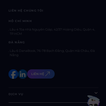
LIÊN HỆ CHÚNG TÔI
HỒ CHÍ MINH
Lầu 4 Tòa nhà Nguyên Giáp, 42/37 Hoàng Diệu, Quận 4,
TP.HCM
ĐÀ NẴNG
Lầu 6 DanaBook, 76-78 Bạch Đằng, Quận Hải Châu, Đà
Nẵng
LIÊN HỆ
DỊCH VỤ
Bạn muốn hiểu thêm?
Xem chi tiết