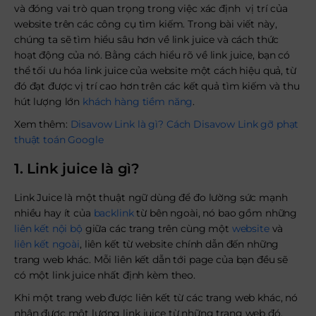
và đóng vai trò quan trọng trong việc xác định vị trí của
website trên các công cụ tìm kiếm. Trong bài viết này,
chúng ta sẽ tìm hiểu sâu hơn về link juice và cách thức
hoạt động của nó. Bằng cách hiểu rõ về link juice, bạn có
thể tối ưu hóa link juice của website một cách hiệu quả, từ
đó đạt được vị trí cao hơn trên các kết quả tìm kiếm và thu
hút lượng lớn
khách hàng tiềm năng
.
Xem thêm:
Disavow Link là gì? Cách Disavow Link gỡ phạt
thuật toán Google
1. Link juice là gì?
Link Juice là một thuật ngữ dùng để đo lường sức mạnh
nhiều hay ít của
backlink
từ bên ngoài, nó bao gồm những
liên kết nội bộ
giữa các trang trên cùng một
website
và
liên kết ngoài
, liên kết từ website chính dẫn đến những
trang web khác. Mỗi liên kết dẫn tới page của bạn đều sẽ
có một link juice nhất định kèm theo.
Khi một trang web được liên kết từ các trang web khác, nó
nhận được một lượng link juice từ những trang web đó.