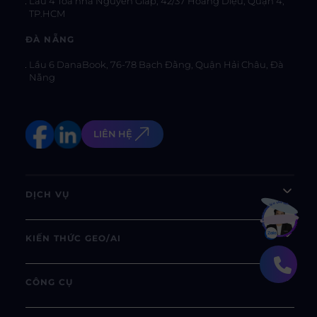
Lầu 4 Tòa nhà Nguyên Giáp, 42/37 Hoàng Diệu, Quận 4,
TP.HCM
ĐÀ NẴNG
Lầu 6 DanaBook, 76-78 Bạch Đằng, Quận Hải Châu, Đà
Nẵng
LIÊN HỆ
DỊCH VỤ
Bạn muốn hiểu thêm?
Xem chi tiết
KIẾN THỨC GEO/AI
CÔNG CỤ