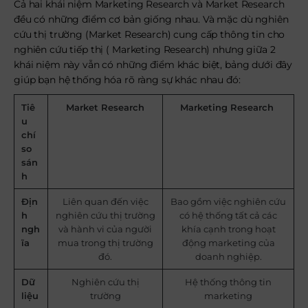
Cả hai khái niệm Marketing Research và Market Research
đều có những điểm cơ bản giống nhau. Và mặc dù nghiên
cứu thị trường (Market Research) cung cấp thông tin cho
nghiên cứu tiếp thị ( Marketing Research) nhưng giữa 2
khái niệm này vẫn có những điểm khác biệt, bảng dưới đây
giúp bạn hệ thống hóa rõ ràng sự khác nhau đó:
Tiê
Market Research
Marketing Research
u
chí
so
sán
h
Địn
Liên quan đến việc
Bao gồm việc nghiên cứu
h
nghiên cứu thị trường
có hệ thống tất cả các
ngh
và hành vi của người
khía cạnh trong hoạt
ĩa
mua trong thị trường
động marketing của
đó.
doanh nghiệp.
Dữ
Nghiên cứu thị
Hệ thống thông tin
liệu
trường
marketing