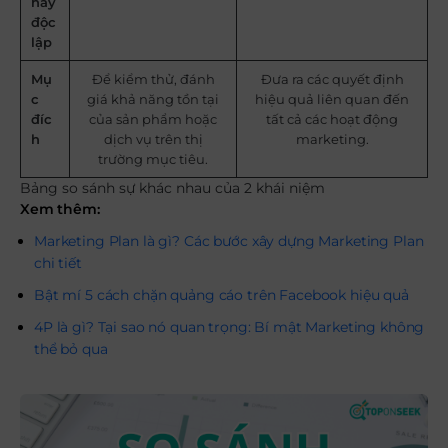
hay
độc
lập
Mụ
Để kiểm thử, đánh
Đưa ra các quyết định
c
giá khả năng tồn tại
hiệu quả liên quan đến
đíc
của sản phẩm hoặc
tất cả các hoạt động
h
dịch vụ trên thị
marketing.
trường mục tiêu.
Bảng so sánh sự khác nhau của 2 khái niệm
Xem thêm:
Marketing Plan là gì? Các bước xây dựng Marketing Plan
chi tiết
Bật mí 5 cách chặn quảng cáo trên Facebook hiệu quả
4P là gì? Tại sao nó quan trọng: Bí mật Marketing không
thể bỏ qua