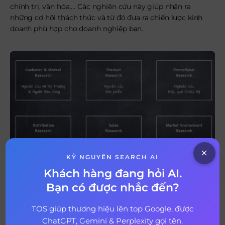
chính trị, văn hóa,… Các nghiên cứu này giúp nhận ra
những cơ hội thách thức và từ đó đưa ra chiến lược kinh
doanh phù hợp cho doanh nghiệp bạn.
KỶ NGUYÊN SEARCH AI
Khách hàng đang hỏi AI.
6 loại nghiên cứu thị trường (Nguồn: Internet)
Bạn có được nhắc đến?
Các bước thực hiện Market Research
TOS giúp thương hiệu lên top Google, được
ChatGPT, Gemini & Perplexity gọi tên.
Bước 1: Xác định mục tiêu của nghiên cứu