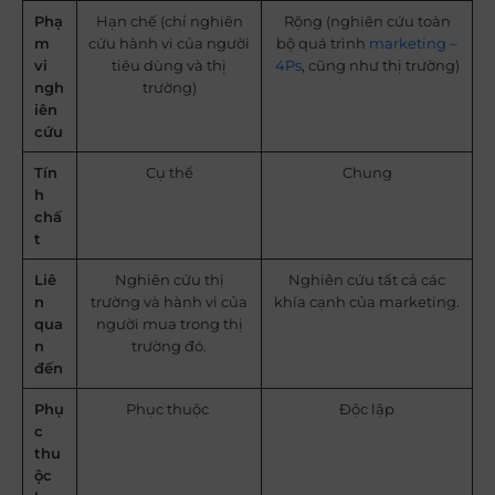
Phạ
Hạn chế (chỉ nghiên
Rộng (nghiên cứu toàn
m
cứu hành vi của người
bộ quá trình
marketing –
vi
tiêu dùng và thị
4Ps
, cũng như thị trường)
ngh
trường)
iên
cứu
Tín
Cụ thể
Chung
h
chấ
t
Liê
Nghiên cứu thị
Nghiên cứu tất cả các
n
trường và hành vi của
khía cạnh của marketing.
qua
người mua trong thị
n
trường đó.
đến
Phụ
Phục thuộc
Độc lập
c
thu
ộc