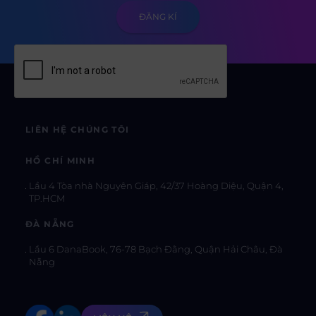
LIÊN HỆ CHÚNG TÔI
HỒ CHÍ MINH
Lầu 4 Tòa nhà Nguyên Giáp, 42/37 Hoàng Diệu, Quận 4,
TP.HCM
ĐÀ NẴNG
Lầu 6 DanaBook, 76-78 Bạch Đằng, Quận Hải Châu, Đà
Nẵng