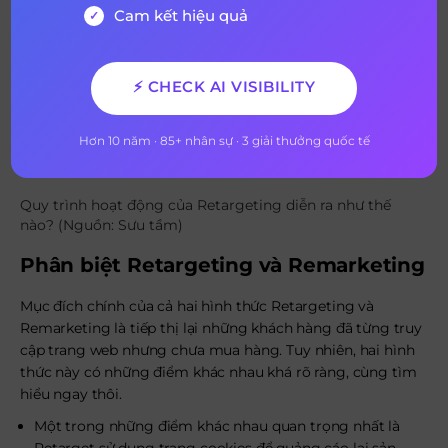
Cam kết hiệu quả
⚡ CHECK AI VISIBILITY
Hơn 10 năm · 85+ nhân sự · 3 giải thưởng quốc tế
Quy trình hoạt động của Retargeting diễn ra như thế
nào? (Nguồn: Sưu tầm)
Phân biệt Retargeting và Remarketing
Mục đích chính của cả hai hình thức Retargeting và
Remarketing là tiếp thị lại những khách hàng đã từng truy
cập trang web nhưng chưa mua hàng. Tuy nhiên, hai hình
thức này có những điểm khác nhau khá rõ ràng, cùng tìm
hiểu ngay thôi.
Một trong những điểm khác nhau quan trọng nhất là