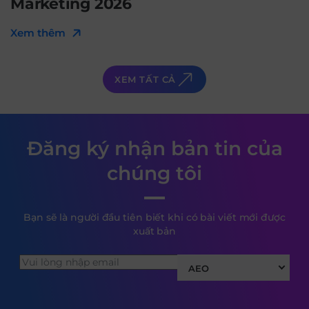
Marketing 2026
Xem thêm
XEM TẤT CẢ
Đăng ký nhận bản tin của
chúng tôi
Bạn sẽ là người đầu tiên biết khi có bài viết mới được
xuất bản
AEO