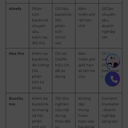
Ahrefs
Phân
Dữ liệu
Bản
SEOer
tích
backlink
miễn phí
chuyên
backlink
lớn,
rất hạn
sâu,
chuyên
phân
chế
doanh
sâu,
tích
nghiệp
kiểm tra
chính
lớn
đối thủ
xác
Bạn muốn hiểu thêm?
Moz Pro
Kiểm tra
Chỉ số
Bản
Chủ
backlink,
DA/PA
miễn phí
website,
Xem chi tiết
đo lường
hữu ích,
giới hạn
SEO
DA,
dễ sử
số lần tra
freelance
phân
dụng
cứu
r
tích từ
khóa
BuzzSu
Kiểm tra
Tốt cho
Không
Content
mo
backlink
nghiên
tập
marketer
từ mạng
cứu nội
trung
, doanh
xã hội,
dung,
hoàn
nghiệp
phân
theo dõi
toàn vào
sáng tạo
tích nội
xu
backlink