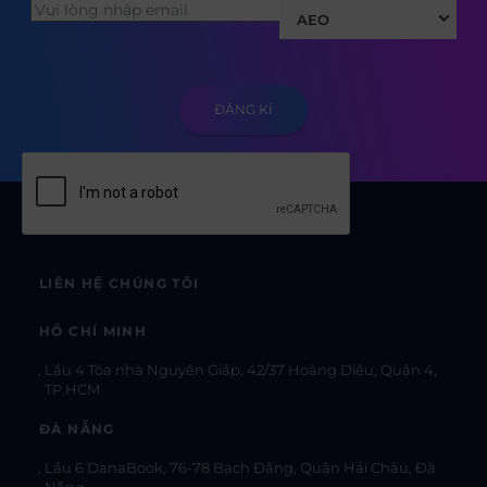
AEO
LIÊN HỆ CHÚNG TÔI
HỒ CHÍ MINH
Lầu 4 Tòa nhà Nguyên Giáp, 42/37 Hoàng Diệu, Quận 4,
TP.HCM
ĐÀ NẴNG
Lầu 6 DanaBook, 76-78 Bạch Đằng, Quận Hải Châu, Đà