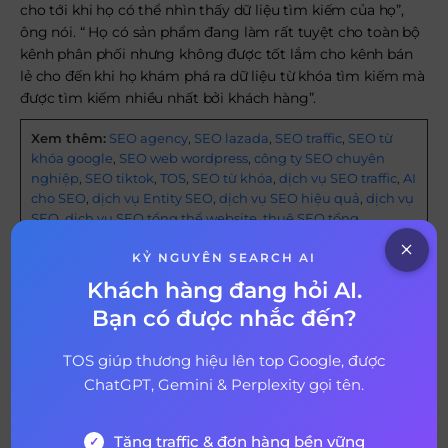
cho tới khi họ có thể nhìn thấy dữ liệu tìm kiếm của họ”,
ông nói. “ Họ có sản phẩm đang làm rất tuyệt cho toàn bộ
kênh phân phối nhưng không được tốt lắm cho kênh bán
lẻ cho đến khi họ khám phá ra dữ liệu từ khóa tìm kiếm mà
được tìm kiếm nhiều nhất bởi khách hàng”.
Xem thêm:
SEO agency
,
SEO lazada
,
SEO traffic
,
SEO từ
khóa google
,
SEO web wordpress
,
công ty SEO chuyên
nghiệp
,
SEO tiktok
,
TOS
,
SEO từ khóa
,
dịch vụ SEO traffic
,
AI
cho SEO
,
dịch vụ Entity SEO
,
dịch vụ SEO hiệu quả
,
dịch vụ
SEO
,
dịch vụ SEO tổng thể website
,
thuê SEO tổng
thể,
,
SEO shopee
,
AI cho chat gpt
,
dịch vụ SEO từ khóa Top
Google
,
GPT cho SEO
KỶ NGUYÊN SEARCH AI
Khách hàng đang hỏi AI.
Bạn có được nhắc đến?
Bài viết mới nhất
TOS giúp thương hiệu lên top Google, được
ChatGPT, Gemini & Perplexity gọi tên.
Tăng traffic & đơn hàng bền vững