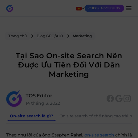
CHECK AI VISIBILITY
Trang chủ
Blog GEO/AIO
Marketing
Tại Sao On-site Search Nên
Được Ưu Tiên Đối Với Dân
Marketing
TOS Editor
14 tháng 3, 2022
On-site search là gì?
On site search có thể nâng cao trải n
Theo như lời của ông Stephen Rahal,
on-site search
chính là