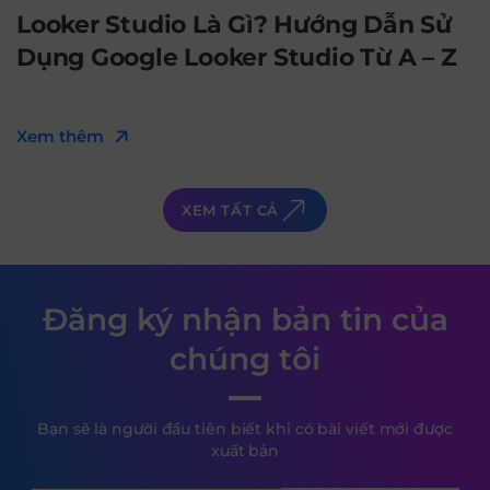
Looker Studio Là Gì? Hướng Dẫn Sử
Dụng Google Looker Studio Từ A – Z
Xem thêm
XEM TẤT CẢ
Đăng ký nhận bản tin của
chúng tôi
Bạn sẽ là người đầu tiên biết khi có bài viết mới được
xuất bản