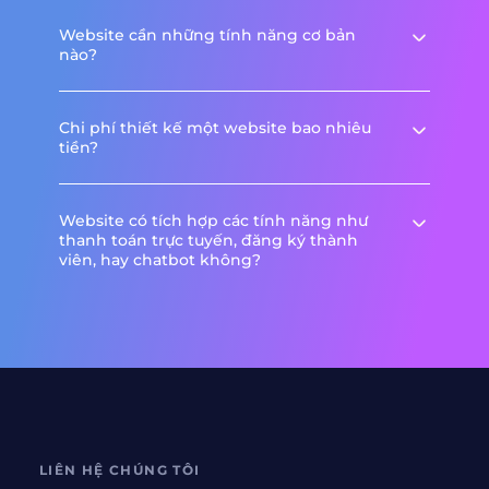
Website cần những tính năng cơ bản
nào?
Chi phí thiết kế một website bao nhiêu
tiền?
Website có tích hợp các tính năng như
thanh toán trực tuyến, đăng ký thành
viên, hay chatbot không?
LIÊN HỆ CHÚNG TÔI