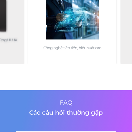
 UI-UX
Công nghệ tiên tiến, hiệu suất cao
FAQ
Các câu hỏi thường gặp