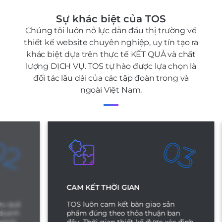
Sự khác biệt của TOS
Chúng tôi luôn nỗ lực dẫn đầu thị trường về
thiết kế website chuyên nghiệp, uy tín tạo ra
khác biệt dựa trên thực tế KẾT QUẢ và chất
lượng DỊCH VỤ. TOS tự hào được lựa chọn là
đối tác lâu dài của các tập đoàn trong và
ngoài Việt Nam.
2
03
CAM KẾT THỜI GIAN
ả
TOS luôn cam kết bàn giao sản
phẩm đúng theo thỏa thuận ban