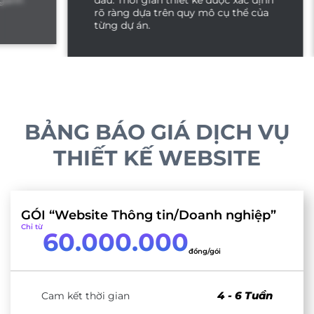
đầu. Thời gian thiết kế được xác định
rõ ràng dựa trên quy mô cụ thể của
từng dự án.
BẢNG BÁO GIÁ DỊCH VỤ
THIẾT KẾ WEBSITE
GÓI “Website Thông tin/Doanh nghiệp”
Chỉ từ
60.000.000
đồng/gói
4 - 6 Tuần
Cam kết thời gian