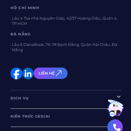
HỒ CHÍ MINH
Lầu 4 Tòa nhà Nguyên Giáp, 42/37 Hoàng Diệu, Quận 4,
TP.HCM
ĐÀ NẴNG
Lầu 6 DanaBook, 76-78 Bạch Đằng, Quận Hải Châu, Đà
Nẵng
LIÊN HỆ
DỊCH VỤ
Bạn muốn hiểu thêm?
Xem chi tiết
KIẾN THỨC GEO/AI