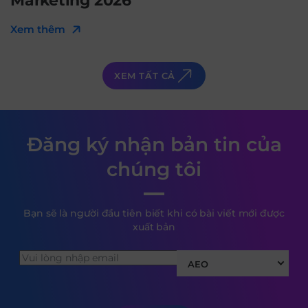
Marketing 2026
Xem thêm
XEM TẤT CẢ
Đăng ký nhận bản tin của
chúng tôi
Bạn sẽ là người đầu tiên biết khi có bài viết mới được
xuất bản
AEO