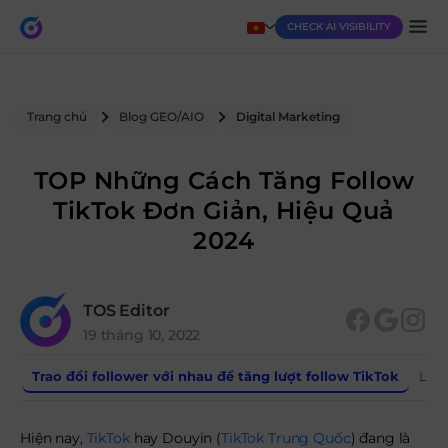
CHECK AI VISIBILITY
Trang chủ
Blog GEO/AIO
Digital Marketing
TOP Những Cách Tăng Follow
TikTok Đơn Giản, Hiệu Quả
2024
TOS Editor
19 tháng 10, 2022
Trao đổi follower với nhau để tăng lượt follow TikTok
Liên
Hiện nay,
TikTok
hay Douyin (
TikTok Trung Quốc
) đang là