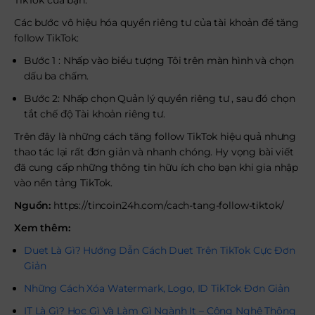
TikTok của bạn.
Các bước vô hiệu hóa quyền riêng tư của tài khoản để tăng
follow TikTok:
Bước 1 : Nhấp vào biểu tượng Tôi trên màn hình và chọn
dấu ba chấm.
Bước 2: Nhấp chọn Quản lý quyền riêng tư , sau đó chọn
tắt chế độ Tài khoản riêng tư.
Trên đây là những cách tăng follow TikTok hiệu quả nhưng
thao tác lại rất đơn giản và nhanh chóng. Hy vọng bài viết
đã cung cấp những thông tin hữu ích cho bạn khi gia nhập
vào nền tảng TikTok.
Nguồn:
https://tincoin24h.com/cach-tang-follow-tiktok/
Xem thêm:
Duet Là Gì? Hướng Dẫn Cách Duet Trên TikTok Cực Đơn
Giản
Những Cách Xóa Watermark, Logo, ID TikTok Đơn Giản
IT Là Gì? Học Gì Và Làm Gì Ngành It – Công Nghệ Thông