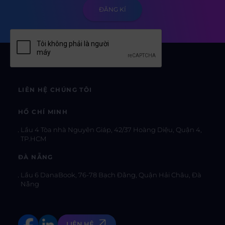
LIÊN HỆ CHÚNG TÔI
HỒ CHÍ MINH
Lầu 4 Tòa nhà Nguyên Giáp, 42/37 Hoàng Diệu, Quận 4,
TP.HCM
ĐÀ NẴNG
Lầu 6 DanaBook, 76-78 Bạch Đằng, Quận Hải Châu, Đà
Nẵng
LIÊN HỆ