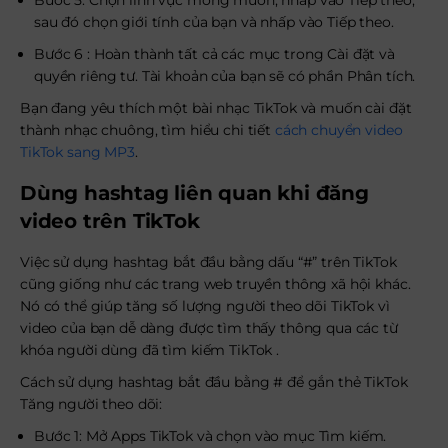
Bước 5: Chọn lĩnh vực mong muốn, nhấp vào Tiếp theo,
sau đó chọn giới tính của bạn và nhấp vào Tiếp theo.
Bước 6 : Hoàn thành tất cả các mục trong Cài đặt và
quyền riêng tư. Tài khoản của bạn sẽ có phần Phân tích.
Bạn đang yêu thích một bài nhạc TikTok và muốn cài đặt
thành nhạc chuông, tìm hiểu chi tiết
cách chuyển video
TikTok sang MP3
.
Dùng hashtag liên quan khi đăng
video trên TikTok
Việc sử dụng hashtag bắt đầu bằng dấu “#” trên TikTok
cũng giống như các trang web truyền thông xã hội khác.
Nó có thể giúp tăng số lượng người theo dõi TikTok vì
video của bạn dễ dàng được tìm thấy thông qua các từ
khóa người dùng đã tìm kiếm TikTok .
Cách sử dụng hashtag bắt đầu bằng # để gắn thẻ TikTok
Tăng người theo dõi:
Bước 1: Mở Apps TikTok và chọn vào mục Tìm kiếm.