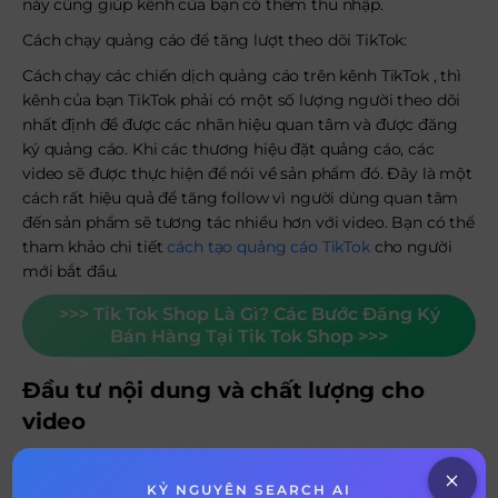
này cũng giúp kênh của bạn có thêm thu nhập.
Cách chạy quảng cáo để tăng lượt theo dõi TikTok:
Cách chạy các chiến dịch quảng cáo trên kênh TikTok , thì
kênh của bạn TikTok phải có một số lượng người theo dõi
nhất định để được các nhãn hiệu quan tâm và được đăng
ký quảng cáo. Khi các thương hiệu đặt quảng cáo, các
video sẽ được thực hiện để nói về sản phẩm đó. Đây là một
cách rất hiệu quả để tăng follow vì người dùng quan tâm
đến sản phẩm sẽ tương tác nhiều hơn với video. Bạn có thể
tham khảo chi tiết
cách tạo quảng cáo TikTok
cho người
mới bắt đầu.
>>> Tik Tok Shop Là Gì? Các Bước Đăng Ký
Bán Hàng Tại Tik Tok Shop >>>
Đầu tư nội dung và chất lượng cho
video
Nội dung video là yếu tố đầu tiên xác định xem kênh của
bạn có thể thu hút nhiều người theo dõi hay không. Khi
KỶ NGUYÊN SEARCH AI