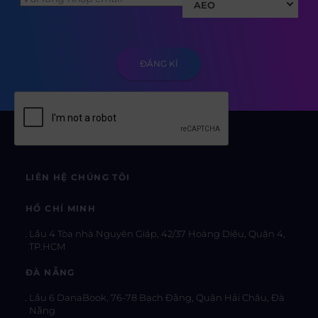
AEO
LIÊN HỆ CHÚNG TÔI
HỒ CHÍ MINH
Lầu 4 Tòa nhà Nguyên Giáp, 42/37 Hoàng Diệu, Quận 4,
TP.HCM
ĐÀ NẴNG
Lầu 6 DanaBook, 76-78 Bạch Đằng, Quận Hải Châu, Đà
Nẵng