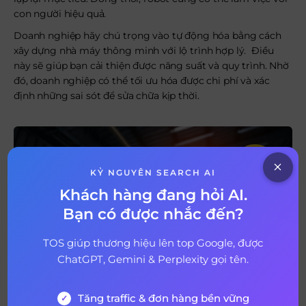
con người hiệu quả.
Doanh nghiệp hãy chú trọng vào tự động hóa bằng cách
xây dựng nhà máy thông minh với lộ trình hợp lý. Điều
này sẽ giúp bạn cải thiện được năng suất và quy trình. Nhờ
đó, doanh nghiệp có thể tối ưu hóa được chi phí và xác
định những sai sót để sửa chữa kịp thời.
KỶ NGUYÊN SEARCH AI
Khách hàng đang hỏi AI.
Bạn có được nhắc đến?
TOS giúp thương hiệu lên top Google, được
ChatGPT, Gemini & Perplexity gọi tên.
Doanh nghiệp cần chú trọng vào tự động hóa để dẫn đầu
Tăng traffic & đơn hàng bền vững