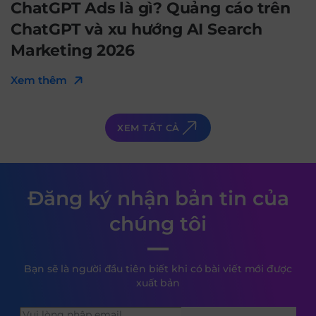
ChatGPT Ads là gì? Quảng cáo trên
ChatGPT và xu hướng AI Search
Marketing 2026
Xem thêm
XEM TẤT CẢ
Đăng ký nhận bản tin của
chúng tôi
Bạn sẽ là người đầu tiên biết khi có bài viết mới được
xuất bản