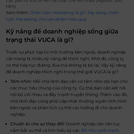
Các yếu tố VUCA liên hệ chặt chẽ với nhau (Nguồn: Sưu
tầm)
Xem thêm:
Chiến lược Marketing là gì? Xây dựng chiến
lược Marketing cho sản phẩm hiệu quả
Kỹ năng để doanh nghiệp sống giữa
trạng thái VUCA là gì?
Trước sự phức tạp từ môi trường bên ngoài, doanh nghiệp
cần trang bị nhiều kỹ năng để thích nghi. Nhờ đó, công ty
có thể tiếp tục đường đua mà không bị bỏ lại. Vậy kỹ năng
để doanh nghiệp thích nghi trong thế giới VUCA là gì?
Tầm nhìn:
Mỗi nhà lãnh đạo cần có tầm nhìn dài hạn cho
các mục tiêu chung của công ty. Cụ thể, bạn cần kết nối
nội bộ với nhau và đẩy mạnh truyền thông. Thêm vào đó,
nhà lãnh đạo cũng phải cập nhật thường xuyên tình hình
bên ngoài và phân tích cụ thể các hướng đi cho doanh
nghiệp.
Chuẩn bị cho sự thay đổi
: Doanh nghiệp cần liên tục
nắm bắt xu thế và tìm hiểu kỹ các
đối thủ cạnh tranh
.