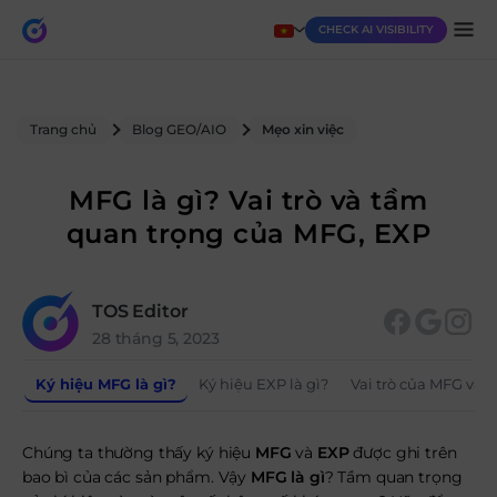
CHECK AI VISIBILITY
Trang chủ
Blog GEO/AIO
Mẹo xin việc
MFG là gì? Vai trò và tầm
quan trọng của MFG, EXP
TOS Editor
28 tháng 5, 2023
Ký hiệu MFG là gì?
Ký hiệu EXP là gì?
Vai trò của MFG và
Chúng ta thường thấy ký hiệu
MFG
và
EXP
được ghi trên
bao bì của các sản phẩm. Vậy
MFG
là gì
? Tầm quan trọng