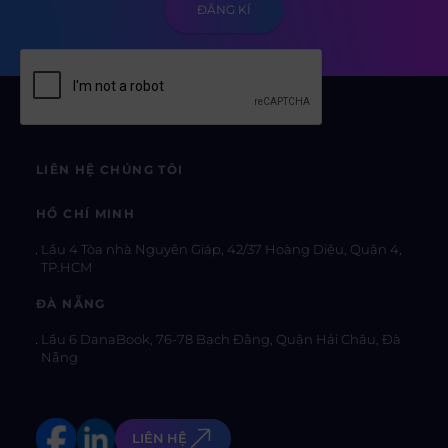
LIÊN HỆ CHÚNG TÔI
HỒ CHÍ MINH
Lầu 4 Tòa nhà Nguyên Giáp, 42/37 Hoàng Diệu, Quận 4,
TP.HCM
ĐÀ NẴNG
Lầu 6 DanaBook, 76-78 Bạch Đằng, Quận Hải Châu, Đà
Nẵng
LIÊN HỆ