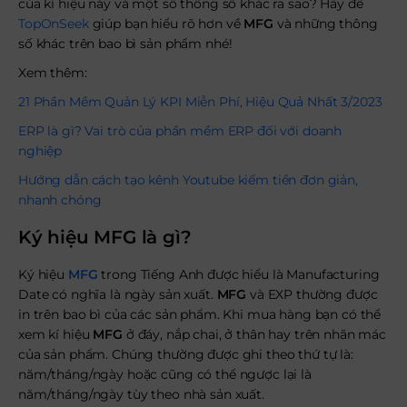
của kí hiệu này và một số thông số khác ra sao? Hãy để
TopOnSeek
giúp bạn hiểu rõ hơn về
MFG
và những thông
số khác trên bao bì sản phẩm nhé!
Xem thêm:
21 Phần Mềm Quản Lý KPI Miễn Phí, Hiệu Quả Nhất 3/2023
ERP là gì? Vai trò của phần mềm ERP đối với doanh
nghiệp
Hướng dẫn cách tạo kênh Youtube kiếm tiền đơn giản,
nhanh chóng
Ký hiệu MFG là gì?
Ký hiệu
MFG
trong Tiếng Anh được hiểu là Manufacturing
Date có nghĩa là ngày sản xuất.
MFG
và
EXP thường được
in trên bao bì của các sản phẩm. Khi mua hàng bạn có thể
xem kí hiệu
MFG
ở đáy, nắp chai, ở thân hay trên nhãn mác
của sản phẩm. Chúng thường được ghi theo thứ tự là:
năm/tháng/ngày hoặc cũng có thể ngược lại là
năm/tháng/ngày tùy theo nhà sản xuất.