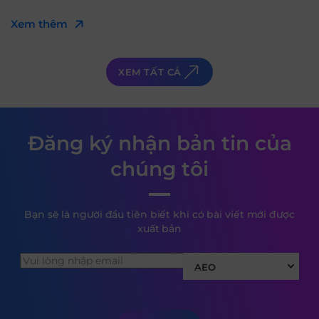
Xem thêm
XEM TẤT CẢ
Đăng ký nhận bản tin của
chúng tôi
Bạn sẽ là người đầu tiên biết khi có bài viết mới được
xuất bản
AEO