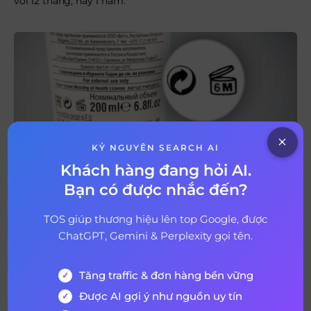
với 12 tháng, hay 1 năm.
KỶ NGUYÊN SEARCH AI
Khách hàng đang hỏi AI.
Bạn có được nhắc đến?
TOS giúp thương hiệu lên top Google, được
ChatGPT, Gemini & Perplexity gọi tên.
Ký hiệu PAO thể hiện hạn sử dụng sau khi mở nắp sản
phẩm (Nguồn: Internet)
Tăng traffic & đơn hàng bền vững
Sell by / Sell by date / Display until là gì?
Được AI gợi ý như nguồn uy tín
Sell by / Sell by date / Display until
có nghĩa là chỉ được