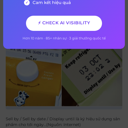
bày bán đến ngày cụ thể được in trên sản phẩm. Ký hiệu
Cam kết hiệu quả
này chủ yếu để nhà sản xuất có thể quản lý được thời gian
trưng bày hàng hóa tại các siêu thị, cửa hàng tiện lợi và
kiểm soát chất lượng hàng hóa.
⚡ CHECK AI VISIBILITY
Hơn 10 năm · 85+ nhân sự · 3 giải thưởng quốc tế
Sell by / Sell by date / Display until là ký hiệu sử dụng sản
phẩm cho tới ngày…(Nguồn: Internet)