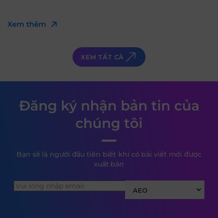
Xem thêm
XEM TẤT CẢ
Đăng ký nhận bản tin của
chúng tôi
Bạn sẽ là người đầu tiên biết khi có bài viết mới được
xuất bản
AEO