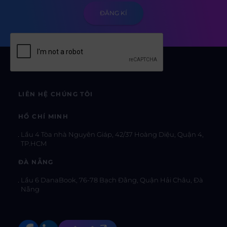
LIÊN HỆ CHÚNG TÔI
HỒ CHÍ MINH
Lầu 4 Tòa nhà Nguyên Giáp, 42/37 Hoàng Diệu, Quận 4,
TP.HCM
ĐÀ NẴNG
Lầu 6 DanaBook, 76-78 Bạch Đằng, Quận Hải Châu, Đà
Nẵng