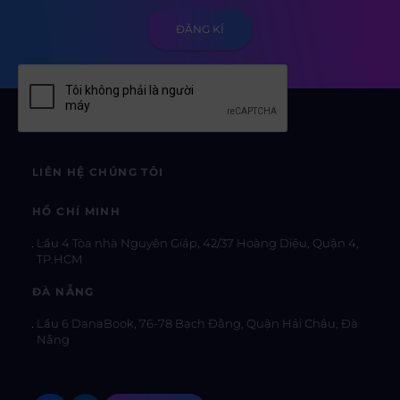
LIÊN HỆ CHÚNG TÔI
HỒ CHÍ MINH
Lầu 4 Tòa nhà Nguyên Giáp, 42/37 Hoàng Diệu, Quận 4,
TP.HCM
ĐÀ NẴNG
Lầu 6 DanaBook, 76-78 Bạch Đằng, Quận Hải Châu, Đà
Nẵng