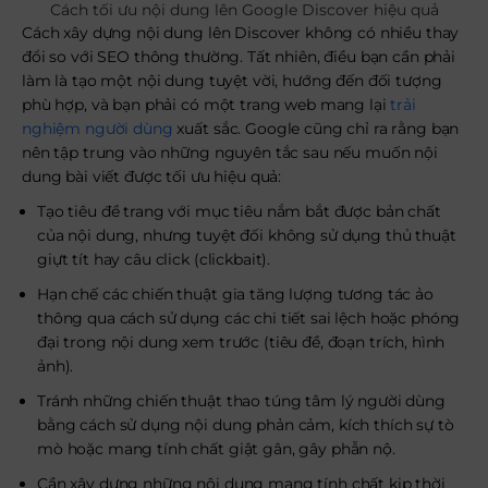
Cách tối ưu nội dung lên Google Discover hiệu quả
Cách xây dựng nội dung lên Discover không có nhiều thay
đổi so với SEO thông thường. Tất nhiên, điều bạn cần phải
làm là tạo một nội dung tuyệt vời, hướng đến đối tượng
phù hợp, và bạn phải có một trang web mang lại
trải
nghiệm người dùng
xuất sắc. Google cũng chỉ ra rằng bạn
nên tập trung vào những nguyên tắc sau nếu muốn nội
dung bài viết được tối ưu hiệu quả:
Tạo tiêu đề trang với mục tiêu nắm bắt được bản chất
của nội dung, nhưng tuyệt đối không sử dụng thủ thuật
giựt tít hay câu click (clickbait).
Hạn chế các chiến thuật gia tăng lượng tương tác ảo
thông qua cách sử dụng các chi tiết sai lệch hoặc phóng
đại trong nội dung xem trước (tiêu đề, đoạn trích, hình
ảnh).
Tránh những chiến thuật thao túng tâm lý người dùng
bằng cách sử dụng nội dung phản cảm, kích thích sự tò
mò hoặc mang tính chất giật gân, gây phẫn nộ.
Cần xây dựng những nội dung mang tính chất kịp thời