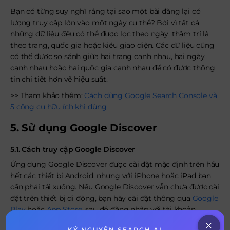
Bạn có từng suy nghĩ rằng tại sao một bài đăng lại có
lượng truy cập lớn vào một ngày cụ thể? Bởi vì tất cả
những dữ liệu đều có thể được lọc theo ngày, thậm trí là
theo trang, quốc gia hoặc kiểu giao diện. Các dữ liệu cũng
có thể được so sánh giữa hai trang cạnh nhau, hai ngày
cạnh nhau hoặc hai quốc gia cạnh nhau để có được thông
tin chi tiết hơn về hiệu suất.
>> Tham khảo thêm:
Cách dùng Google Search Console và
5 công cụ hữu ích khi dùng
5. Sử dụng Google Discover
5.1. Cách truy cập Google Discover
Ứng dụng Google Discover được cài đặt mặc định trên hầu
hết các thiết bị Android, nhưng với iPhone hoặc iPad bạn
cần phải tải xuống. Nếu Google Discover vẫn chưa được cài
đặt trên thiết bị di động, bạn hãy cài đặt thông qua
Google
Play
hoặc
App Store
, sau đó đăng nhập với tài khoản
Google của bạn.
KỶ NGUYÊN SEARCH AI