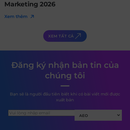
Marketing 2026
Xem thêm
XEM TẤT CẢ
Đăng ký nhận bản tin của
chúng tôi
Bạn sẽ là người đầu tiên biết khi có bài viết mới được
xuất bản
AEO