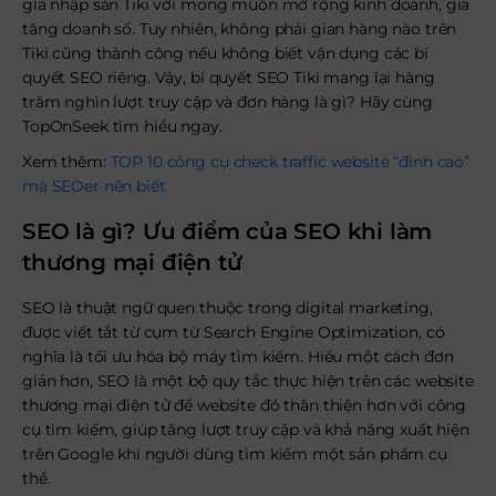
gia nhập sàn Tiki với mong muốn mở rộng kinh doanh, gia
tăng doanh số. Tuy nhiên, không phải gian hàng nào trên
Tiki cũng thành công nếu không biết vận dụng các bí
quyết SEO riêng. Vậy, bí quyết SEO Tiki mang lại hàng
trăm nghìn lượt truy cập và đơn hàng là gì? Hãy cùng
TopOnSeek tìm hiểu ngay.
Xem thêm:
TOP 10 công cụ check traffic website “đỉnh cao”
mà SEOer nên biết
SEO là gì? Ưu điểm của SEO khi làm
thương mại điện tử
SEO là thuật ngữ quen thuộc trong digital marketing,
được viết tắt từ cụm từ Search Engine Optimization, có
nghĩa là tối ưu hóa bộ máy tìm kiếm. Hiểu một cách đơn
giản hơn, SEO là một bộ quy tắc thực hiện trên các website
thương mại điện tử để website đó thân thiện hơn với công
cụ tìm kiếm, giúp tăng lượt truy cập và khả năng xuất hiện
trên Google khi người dùng tìm kiếm một sản phẩm cụ
thể.