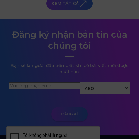
XEM TẤT CẢ
Đăng ký nhận bản tin của
chúng tôi
Bạn sẽ là người đầu tiên biết khi có bài viết mới được
xuất bản
AEO