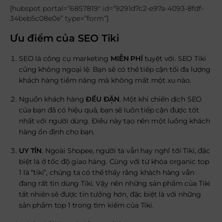
[hubspot portal=”6857819″ id=”9291d7c2-e97a-4093-8fdf-
34beb5c08e0e” type=”form”]
Ưu điểm của SEO Tiki
SEO là công cụ marketing
MIỄN PHÍ
tuyệt vời. SEO Tiki
cũng không ngoại lệ. Bạn sẽ có thể tiếp cận tối đa lượng
khách hàng tiềm năng mà không mất một xu nào.
Nguồn khách hàng
ĐỀU ĐẶN
. Một khi chiến dịch SEO
của bạn đã có hiệu quả, bạn sẽ luôn tiếp cận được tốt
nhất với người dùng. Điều này tạo nên một luồng khách
hàng ổn định cho bạn.
UY TÍN
. Ngoài Shopee, người ta vẫn hay nghĩ tới Tiki, đặc
biệt là ở tốc độ giao hàng. Cùng với từ khóa organic top
1 là “tiki”, chúng ta có thể thấy rằng khách hàng vẫn
đang rất tin dùng Tiki. Vậy nên những sản phẩm của Tiki
tất nhiên sẽ được tin tưởng hơn, đặc biệt là với những
sản phẩm top 1 trong tìm kiếm của Tiki.