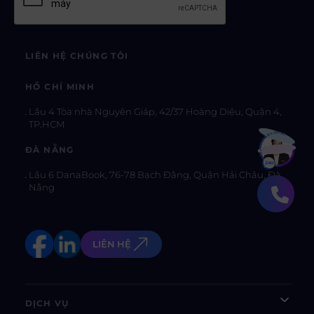
LIÊN HỆ CHÚNG TÔI
HỒ CHÍ MINH
Lầu 4 Tòa nhà Nguyên Giáp, 42/37 Hoàng Diệu, Quận 4,
TP.HCM
Bạn muốn hiểu thêm?
ĐÀ NẴNG
Xem chi tiết
Lầu 6 DanaBook, 76-78 Bạch Đằng, Quận Hải Châu, Đà
Nẵng
LIÊN HỆ
DỊCH VỤ