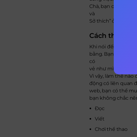
Chà, bạn có thể làm
và
Sở thích” ở đầu CV 
Cách thêm Sở 
Khi nói đến việc liệ
bằng. Bạn không mu
có
vẻ như mình không c
Vì vậy, làm thế nào
động có liên quan đ
web, bạn có thể muố
bạn không chắc nên
Đọc
Viết
Chơi thể thao