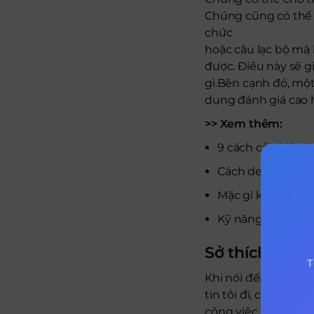
Chúng cũng có thể c
chức
hoặc câu lạc bộ mà 
được. Điều này sẽ g
gì.Bên cạnh đó, mộ
dụng đánh giá cao 
>> Xem thêm:
9 cách cải thiện 
Cách deal lương 
Mặc gì khi đi ph
Kỹ năng cứng là 
Sở thích và Sở
T
Khi nói đến sở thíc
tin tôi đi, các nhà
công việc. Vậy làm 