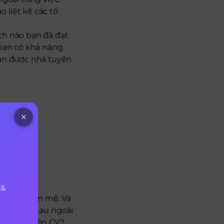
 liệt kê các tổ
ch nào bạn đã đạt
 bạn có khả năng
ạn được nhà tuyển
hế nào?
 &
 gì bạn đam mê. Và
ích khác nhau ngoài
ủa mình trên CV?