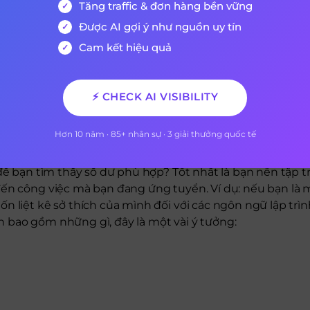
Tăng traffic & đơn hàng bền vững
 một số việc khác nhau. Bạn có thể bao gồm một phần có 
Được AI gợi ý như nguồn uy tín
hoặc bạn có thể liệt kê chúng trong phần “kỹ năng”.
Cam kết hiệu quả
thích và Sở thích vào CV của bạn
⚡ CHECK AI VISIBILITY
t kê các sở thích và đam mê của bạn trên CV, điều quan tr
ốn trở thành một người chỉ giết thời gian, nhưng bạn
Hơn 10 năm · 85+ nhân sự · 3 giải thưởng quốc tế
oi trọng việc tìm kiếm việc làm của mình.
 để bạn tìm thấy số dư phù hợp? Tốt nhất là bạn nên tập 
ến công việc mà bạn đang ứng tuyển. Ví dụ: nếu bạn là 
n liệt kê sở thích của mình đối với các ngôn ngữ lập trì
 bao gồm những gì, đây là một vài ý tưởng: