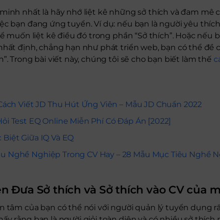
 minh nhất là hãy nhớ liệt kê những sở thích và đam mê 
ệc bạn đang ứng tuyển. Ví dụ: nếu bạn là người yêu thíc
thể muốn liệt kê điều đó trong phần “Sở thích”. Hoặc nếu
nhất định, chẳng hạn như phát triển web, bạn có thể đề 
”. Trong bài viết này, chúng tôi sẽ cho bạn biết làm thế
c
, Cách Viết JD Thu Hút Ứng Viên – Mẫu JD Chuẩn 2022
Hỏi Test EQ Online Miễn Phí Có Đáp Án [2022]
 Biệt Giữa IQ Và EQ
iêu Nghề Nghiệp Trong CV Hay – 28 Mẫu Mục Tiêu Nghề 
ên Đưa Sở thích và Sở thích vào CV của 
n tâm của bạn có thể nói với người quản lý tuyển dụng rấ
ấy rằng bạn là người giỏi toàn diện và có nhiều sở thích 