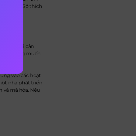
tiêu đề “Sở thích
ọng là phải cân
 cũng không muốn
trung vào các hoạt
một nhà phát triển
nh và mã hóa. Nếu