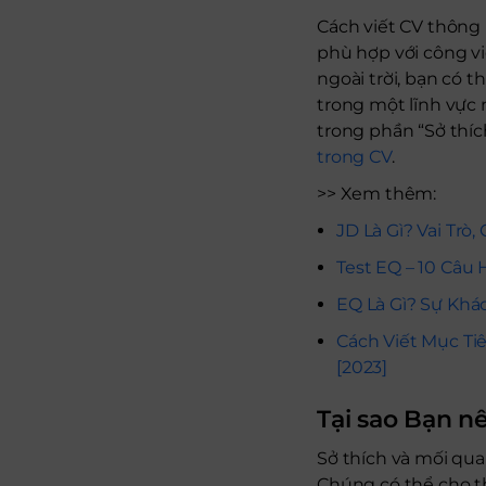
Cách viết CV thông
phù hợp với công vi
ngoài trời, bạn có 
trong một lĩnh vực 
trong phần “Sở thích
trong CV
.
>> Xem thêm:
JD Là Gì? Vai Trò
Test EQ – 10 Câu 
EQ Là Gì? Sự Khác
Cách Viết Mục T
[2023]
Tại sao Bạn n
Sở thích và mối qua
Chúng có thể cho th