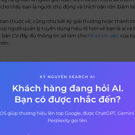
ho thấy bạn là người chủ động và thích bận rộn. Đảm bảo
bạn thuộc về, cũng như bất kỳ giải thưởng hoặc thành tí
iúp người quản lý tuyển dụng hiểu rõ hơn về bạn là ai và
t bản CV đầy đủ thông tin sẽ làm cho
hồ sơ xin việc
của b
hơn.
kỹ năng giao tiếp
hiệu quả nhất với nhà tuyển dụng
KỶ NGUYÊN SEARCH AI
ỏng vấn?
Khách hàng đang hỏi AI.
gì? Cách rèn luyện các kỹ năng cứng quan trọng nhất
Bạn có được nhắc đến?
 thích có thể cải thiện CV của bạn như t
OS giúp thương hiệu lên top Google, được ChatGPT, Gemini
h và đam mê của bạn trên CV, tất cả là để thể hiện những
Perplexity gọi tên.
 tuyển dụng tiềm năng thích thấy rằng bạn có nhiều sở th
cách nào để bạn có thể làm nổi bật sở thích và đam mê c