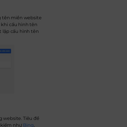
g tên miền website
khi cấu hình tên
 lập cấu hình tên
g website. Tiêu đề
m kiếm như
Bing
,