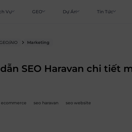
ch Vụ
GEO
Dự Án
Tin Tức
 GEO/AIO
Marketing
dẫn SEO Haravan chi tiết m
o ecommerce
seo haravan
seo website