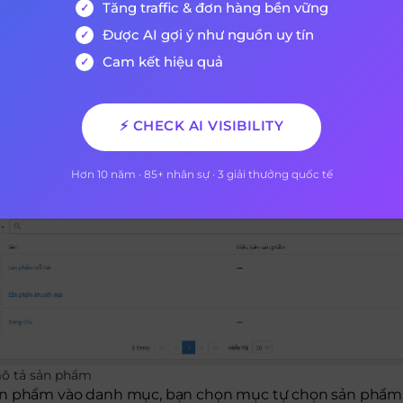
Tăng traffic & đơn hàng bền vững
Được AI gợi ý như nguồn uy tín
hẩm”, bạn cần thực hiện theo các bước sau:
Cam kết hiệu quả
rang quản trị, chọn sản phẩm, nhóm sản phẩm, bấm tạo 
ủ thông tin tên nhóm sản phẩm, mô tả nhóm sản phẩm. 
⚡ CHECK AI VISIBILITY
chính, mô tả nhóm sản phẩm > 160 ký tự.
hình ảnh để thêm ảnh mô tả cho nhóm sản phẩm.
Hơn 10 năm · 85+ nhân sự · 3 giải thưởng quốc tế
 tả sản phẩm
ản phẩm vào danh mục, bạn chọn mục tự chọn sản phẩm