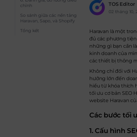
6. Đánh giá, đo lường điều
TOS Editor
chỉnh
02 tháng 10, 
So sánh giữa các nền tảng
Haravan, Sapo, và Shopify
Tổng kết
Haravan là một tro
đủ các phương tiện 
những gì bạn cần l
kinh doanh của mìn
các thiết bị thông 
Không chỉ đối với 
hưởng lớn đến doan
hiểu từ khóa thích
tối ưu cơ bản SEO
website Haravan của
Các bước tối 
1.
Cấu hình SE