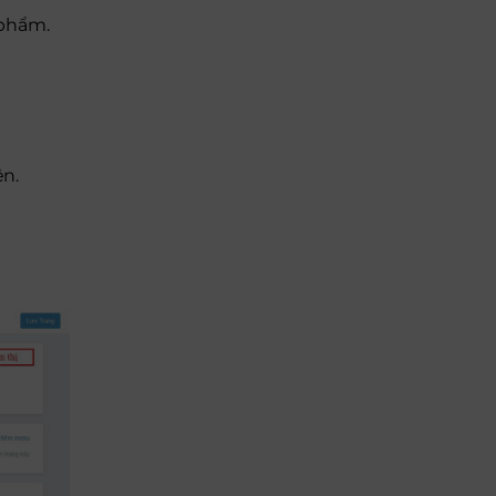
 phẩm.
ện.