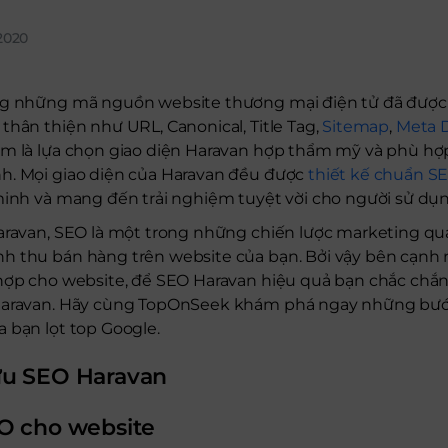
2020
ng những mã nguồn website thương mại điện tử đã được 
thân thiện như URL, Canonical, Title Tag,
Sitemap
,
Meta D
àm là lựa chọn giao diện Haravan hợp thẩm mỹ và phù h
h. Mọi giao diện của Haravan đều được
thiết kế chuẩn S
minh và mang đến trải nghiệm tuyệt vời cho người sử dụ
Haravan, SEO là một trong những chiến lược marketing qu
h thu bán hàng trên website của bạn. Bởi vậy bên cạnh 
 hợp cho website, để SEO Haravan hiệu quả bạn chắc chắ
 Haravan. Hãy cùng TopOnSeek khám phá ngay những bướ
 bạn lọt top Google.
ưu SEO Haravan
O cho website