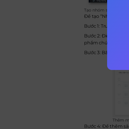
Tạo nhóm sản phẩm
Để tạo “Nhóm sản p
Bước 1: Truy cập t
Bước 2: Điền đầy đ
phẩm chứa từ khóa 
Bước 3: Bấm chọn 
Thêm mô
Bước 4: Để thêm s