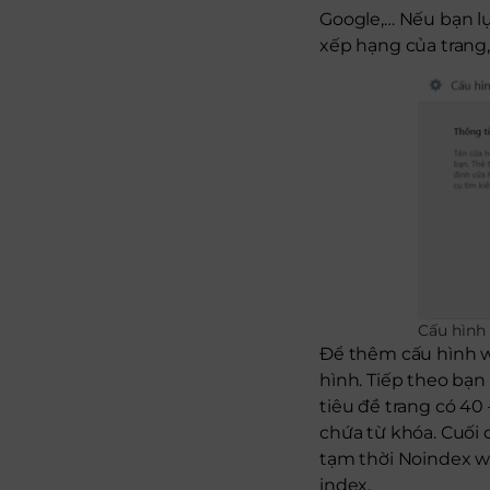
Google,… Nếu bạn lự
xếp hạng của trang,
Cấu hìn
Để thêm cấu hình w
hình. Tiếp theo bạn
tiêu đề trang có 40 
chứa từ khóa. Cuối 
tạm thời Noindex w
index.