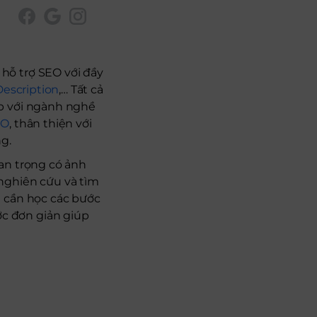
hỗ trợ SEO với đầy
escription
,… Tất cả
ợp với ngành nghề
EO
, thân thiện với
ng.
an trọng có ảnh
nghiên cứu và tìm
n cần học các bước
c đơn giản giúp