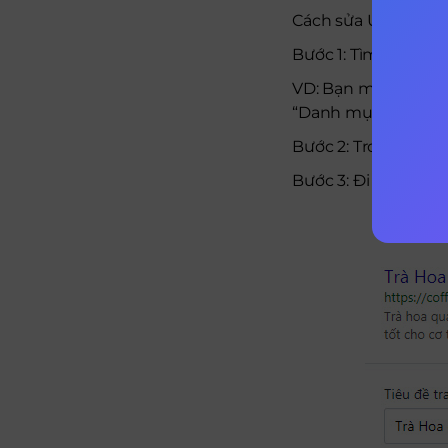
Cách sửa URL thân t
Bước 1: Tìm đến tran
VD: Bạn muốn chỉnh
“Danh mục sản phẩ
Bước 2: Trong tran
Bước 3: Đi tới mục T