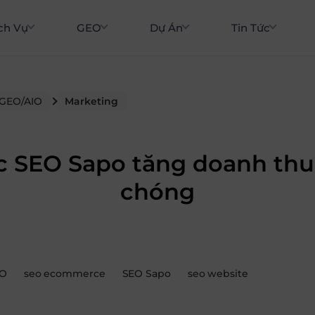
ch Vụ
GEO
Dự Án
Tin Tức
 GEO/AIO
Marketing
́c SEO Sapo tăng doanh th
chóng
O
seo ecommerce
SEO Sapo
seo website