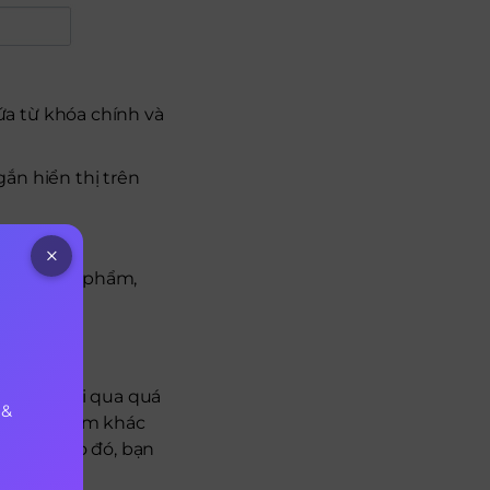
ứa từ khóa chính và
gắn hiển thị trên
i tiết sản phẩm,
ông phải đi qua quá
 &
 cụ tìm kiếm khác
 alias. Do đó, bạn