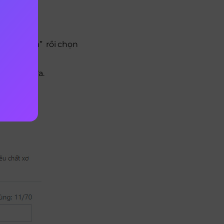
“Sản phẩm” rồi chọn
 chỉnh sửa.