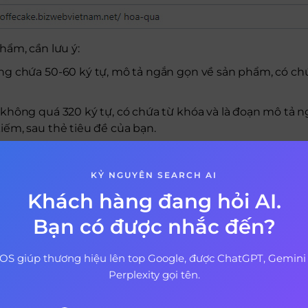
hẩm, cần lưu ý:
ờng chứa 50-60 ký tự, mô tả ngắn gọn về sản phẩm, có ch
 không quá 320 ký tự, có chứa từ khóa và là đoạn mô tả n
iếm, sau thẻ tiêu đề của bạn.
hiển thị trên trình duyệt website và có thể tùy chỉnh.
 thực hiện tùy chỉnh SEO các trang với trang nội dung, ch
KỶ NGUYÊN SEARCH AI
i tiết bài viết cụ thể.
Khách hàng đang hỏi AI.
Bạn có được nhắc đến?
EO Sapo
t URL tốt nhất nên ngắn gọn, chứa ít thư mục con và kh
OS giúp thương hiệu lên top Google, được ChatGPT, Gemini
heo tiêu chí đó sẽ giúp người dùng cũng như nhiều công
Perplexity gọi tên.
ebsite của Sapo hiển thị URL đơn cấp, bao gồm domain và
 chỉnh sửa URL khi cần thiết.