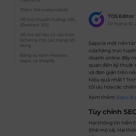
robots.txt
Thêm thẻ meta robots
TOS Editor
Hỗ trợ chuyển hướng URL
02 tháng 10, 
(Redirect 301)
Hỗ trợ dữ liệu có cấu trúc
Schema cho các trang nội
Sapo là một nền tả
dung
cửa hàng trực tuyế
Bảng so sánh Haravan,
doanh online đẩy m
Sapo, và Shopify
quan đến kỹ thuật 
và đơn giản trên n
hiệu quả nhất? Tron
tối ưu hóa các chiế
Xem thêm:
Sapo là 
Tùy chỉnh SEO
Hai thông tin hiển t
(thẻ mô tả). Hai th