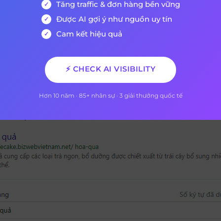
Tăng traffic & đơn hàng bền vững
hiện với công cụ tìm kiếm:
Được AI gợi ý như nguồn uy tín
g cần sửa lại URL tại trang quản trị Website.
Cam kết hiệu quả
 sửa URL của danh mục sản phẩm thì bạn cần ấn chọn 
m”.
⚡ CHECK AI VISIBILITY
g danh mục bạn lựa chọn 1 danh mục sản phẩm cụ thể cần
ùy chỉnh SEO để thiết lập lại thông tin.
Hơn 10 năm · 85+ nhân sự · 3 giải thưởng quốc tế