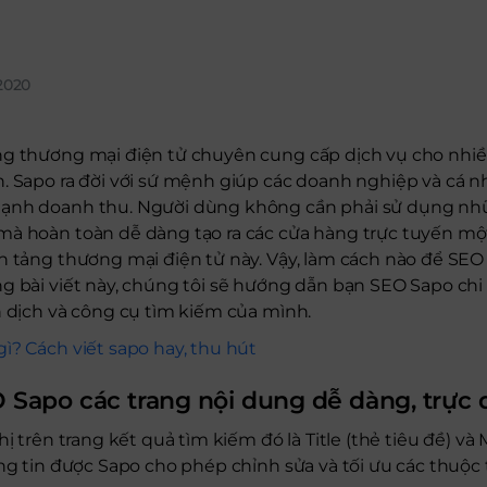
2020
ng thương mại điện tử chuyên cung cấp dịch vụ cho nhi
n. Sapo ra đời với sứ mệnh giúp các doanh nghiệp và cá 
ạnh doanh thu. Người dùng không cần phải sử dụng nhữ
mà hoàn toàn dễ dàng tạo ra các cửa hàng trực tuyến m
ền tảng thương mại điện tử này. Vậy, làm cách nào để SE
g bài viết này, chúng tôi sẽ hướng dẫn bạn SEO Sapo chi 
n dịch và công cụ tìm kiếm của mình.
gì? Cách viết sapo hay, thu hút
 Sapo các trang nội dung dễ dàng, trực
hị trên trang kết quả tìm kiếm đó là Title (thẻ tiêu đề) và
ông tin được Sapo cho phép chỉnh sửa và tối ưu các thuộc