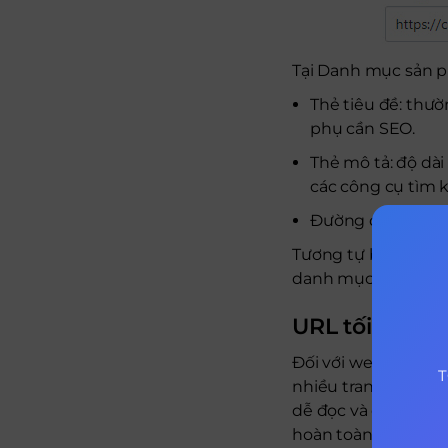
Tại Danh mục sản p
Thẻ tiêu đề: thư
phụ cần SEO.
Thẻ mô tả: độ dài
các công cụ tìm k
Đường dẫn/alias: 
Tương tự bạn có thể
danh mục bài viết, ch
URL tối ưu S
Đối với website, mộ
T
nhiều trang. URL t
dễ đọc và dễ nhớ. W
hoàn toàn có thể tự