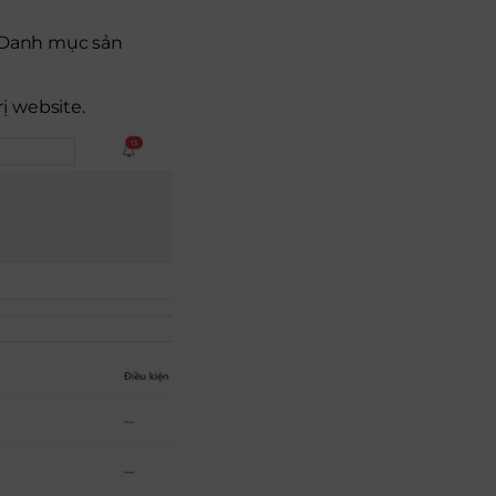
O Danh mục sản
ị website.