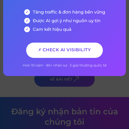
Cách Google Assistant hoạt động
Tăng traffic & đơn hàng bền vững
Google Assistant là phiên bản trợ lý Google
Được AI gợi ý như nguồn uy tín
tương tự như Alexa từ Amazon hay Siri của
Cam kết hiệu quả
Apple và Cortana của Microsoft. Google
Assistant đã đạt được những phát triển
17 tháng 3, 2021
5 years ago
đáng kinh ngạc kể từ khi ra mắt vào năm
⚡ CHECK AI VISIBILITY
2016. Có lẽ Google Assistant là phiên bản trợ
lý tiên tiến và năng động […]
Hơn 10 năm · 85+ nhân sự · 3 giải thưởng quốc tế
VỀ BÀI VIẾT
Đăng ký nhận bản tin của
chúng tôi