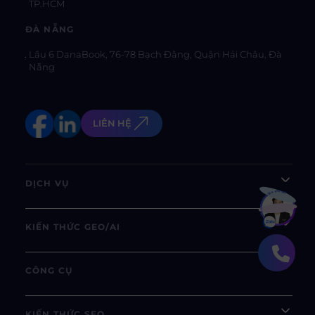
TP.HCM
ĐÀ NẴNG
Lầu 6 DanaBook, 76-78 Bạch Đằng, Quận Hải Châu, Đà
Nẵng
LIÊN HỆ
DỊCH VỤ
Bạn muốn hiểu thêm?
Xem chi tiết
KIẾN THỨC GEO/AI
CÔNG CỤ
KIẾN THỨC SEO