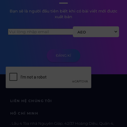
Bạn sẽ là người đầu tiên biết khi có bài viết mới được
xuất bản
AEO
LIÊN HỆ CHÚNG TÔI
HỒ CHÍ MINH
Lầu 4 Tòa nhà Nguyên Giáp, 42/37 Hoàng Diệu, Quận 4,