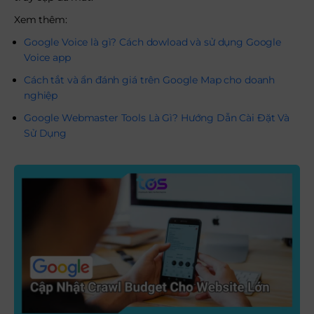
Xem thêm:
Google Voice là gì? Cách dowload và sử dụng Google
Voice app
Cách tắt và ẩn đánh giá trên Google Map cho doanh
nghiệp
Google Webmaster Tools Là Gì? Hướng Dẫn Cài Đặt Và
Sử Dụng