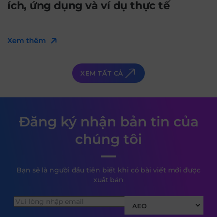
ích, ứng dụng và ví dụ thực tế
Xem thêm
XEM TẤT CẢ
Đăng ký nhận bản tin của
chúng tôi
Bạn sẽ là người đầu tiên biết khi có bài viết mới được
xuất bản
AEO