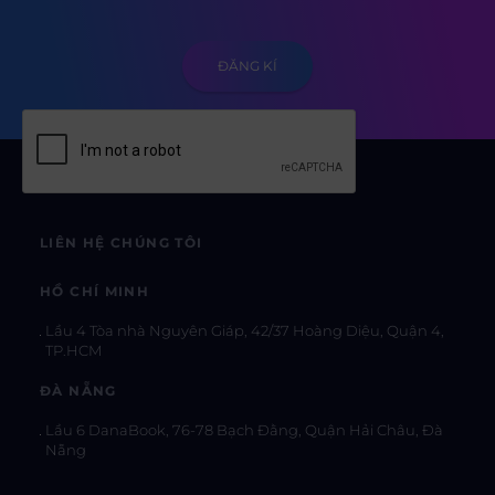
LIÊN HỆ CHÚNG TÔI
HỒ CHÍ MINH
Lầu 4 Tòa nhà Nguyên Giáp, 42/37 Hoàng Diệu, Quận 4,
TP.HCM
ĐÀ NẴNG
Lầu 6 DanaBook, 76-78 Bạch Đằng, Quận Hải Châu, Đà
Nẵng