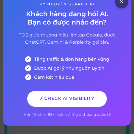
KỶ NGUYÊN SEARCH AI
Khách hàng đang hỏi AI.
Bạn có được nhắc đến?
28 tháng 5, 2026
TOS giúp thương hiệu lên top Google, được
ChatGPT Ads là gì? Quảng cáo trên
ChatGPT, Gemini & Perplexity gọi tên.
ChatGPT và xu hướng AI Search
Marketing 2026
Tăng traffic & đơn hàng bền vững
Được AI gợi ý như nguồn uy tín
Xem thêm
Cam kết hiệu quả
⚡ CHECK AI VISIBILITY
Hơn 10 năm · 85+ nhân sự · 3 giải thưởng quốc tế