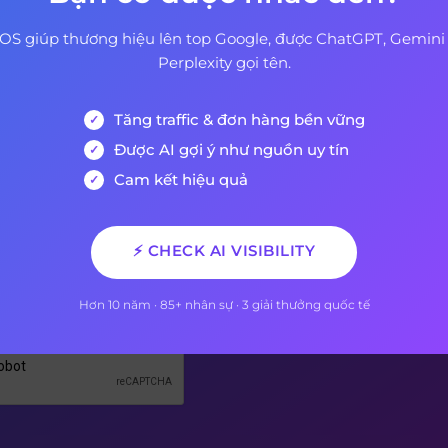
OS giúp thương hiệu lên top Google, được ChatGPT, Gemini
Perplexity gọi tên.
Tăng traffic & đơn hàng bền vững
 Ký Nhận Bản Tin Của Chún
Được AI gợi ý như nguồn uy tín
Cam kết hiệu quả
 sẽ là người đầu tiên biết khi có bài viết mới được xuất
⚡ CHECK AI VISIBILITY
AEO
Hơn 10 năm · 85+ nhân sự · 3 giải thưởng quốc tế