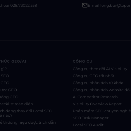
thoại 028.73022.558
Email long.bui@topo
THỨC GEO/AI
CÔNG CỤ
 gì?
Công cụ theo dõi AI Visibility
s SEO
Công cụ GEO tốt nhất
s GEO
Công cụ phân tích từ khóa
lược GEO
Công cụ phân tích website đối
hướng GEO
AI Competitor Research
ecklist toàn diện
Visibility Overview Report
rch đang thay đổi Local SEO
Phần mềm SEO chuyên nghi
ế nào?
SEO Task Manager
ể thương hiệu được trích dẫn
Local SEO Audit