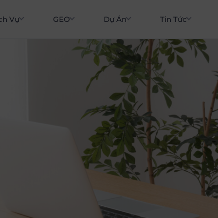
ch Vụ
GEO
Dự Án
Tin Tức