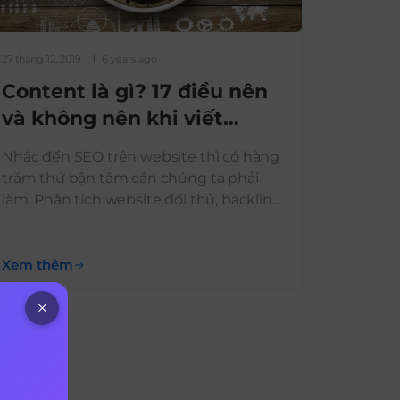
27 tháng 12, 2019
6 years ago
Content là gì? 17 điều nên
và không nên khi viết
content
Nhắc đến SEO trên website thì có hàng
trăm thứ bận tâm cần chúng ta phải
làm. Phân tích website đối thủ, backlink,
internal link, content… Trong đó, content
rất quan trọng trong SEO. >>Xem thêm:
Hướng dẫn tối ưu SEO WordPress hiệu
Xem thêm
quả cho người mới A-Z Vậy content là gì
? Viết content […]