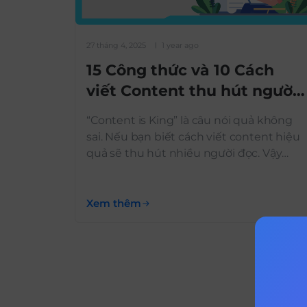
27 tháng 4, 2025
1 year ago
15 Công thức và 10 Cách
viết Content thu hút người
đọc
“Content is King” là câu nói quả không
sai. Nếu bạn biết cách viết content hiệu
quả sẽ thu hút nhiều người đọc. Vậy
cách viết content hiệu quả như thế
nào?
Xem thêm