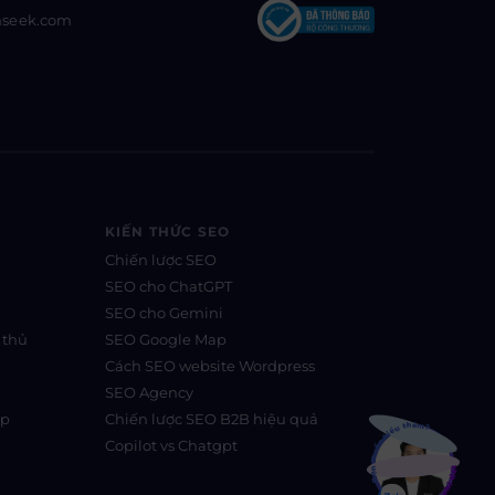
nseek.com
KIẾN THỨC SEO
Chiến lược SEO
SEO cho ChatGPT
SEO cho Gemini
 thủ
SEO Google Map
Cách SEO website Wordpress
SEO Agency
Bạn muốn hiểu thêm?
ệp
Chiến lược SEO B2B hiệu quả
Copilot vs Chatgpt
Xem chi tiết