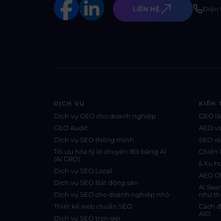
LIÊN HỆ
Điện 
DỊCH VỤ
KIẾN 
Dịch vụ GEO cho doanh nghiệp
GEO là
GEO Audit
AEO v
Dịch vụ SEO thông minh
SEO v
Tối ưu hóa tỷ lệ chuyển đổi bằng AI
Chiến 
(AI CRO)
5 Xu 
Dịch vụ SEO Local
AEO Ch
Dịch vụ SEO Bất động sản
AI Sea
Dịch vụ SEO cho doanh nghiệp nhỏ
như th
Thiết kế web chuẩn SEO
Cách đ
AIO
Dịch vụ SEO trọn gói