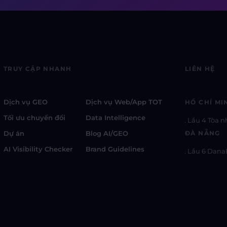
TRUY CẬP NHANH
LIÊN HỆ
Dịch vụ GEO
Dịch vụ Web/App TOT
HỒ CHÍ MI
Tối ưu chuyển đổi
Data Intelligence
Lầu 4 Tòa n
Dự án
Blog AI/GEO
ĐÀ NẴNG
AI Visibility Checker
Brand Guidelines
Lầu 6 Dana