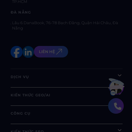
TP.HCM
ĐÀ NẴNG
Lầu 6 DanaBook, 76-78 Bạch Đằng, Quận Hải Châu, Đà
Nẵng
LIÊN HỆ
DỊCH VỤ
Bạn muốn hiểu thêm?
Xem chi tiết
KIẾN THỨC GEO/AI
CÔNG CỤ
KIẾN THỨC SEO