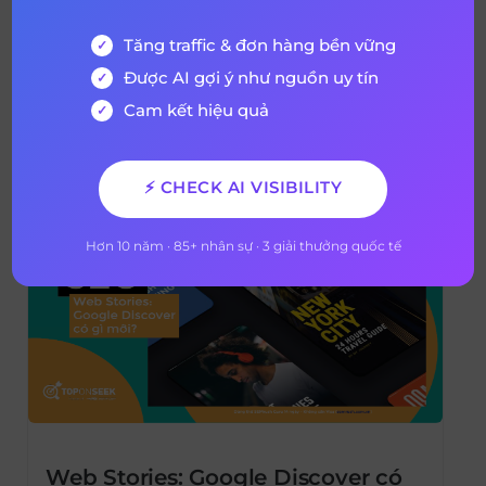
SEO cực kỳ hiệu quả
Tăng traffic & đơn hàng bền vững
Tôi yêu thích Google Sheet SEO và sử dụng
Được AI gợi ý như nguồn uy tín
nó hàng ngày cho công việc SEO của mình.
Cam kết hiệu quả
Thêm vào đó tôi muốn chia sẽ 15 công thức
và tính năng hàng đầu của Google Sheet
17 tháng 8, 2020
5 years ago
mà tôi sử dụng để tiết kiệm thời gian làm
⚡ CHECK AI VISIBILITY
việc trong tuần và giúp công việc của mình
[…]
Hơn 10 năm · 85+ nhân sự · 3 giải thưởng quốc tế
Web Stories: Google Discover có