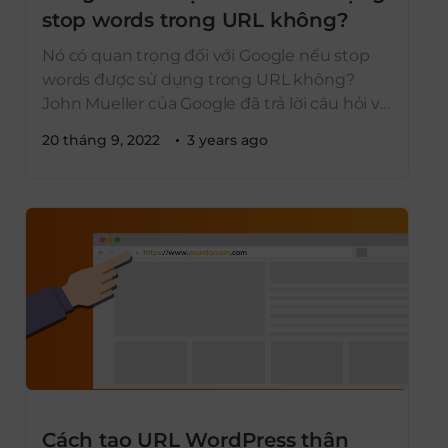
stop words trong URL không?
Nó có quan trọng đối với Google nếu stop
words được sử dụng trong URL không?
John Mueller của Google đã trả lời câu hỏi về
việc sử dụng stop words trong URL. Mueller
20 tháng 9, 2022
3 years ago
đã trả lời câu hỏi trong khi cũng thảo luận về
tác động của các từ này trong URL và đưa
[…]
Cách tạo URL WordPress thân