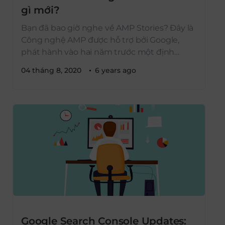
gì mới?
Bạn đã bao giờ nghe về AMP Stories? Đây là
Công nghệ AMP được hỗ trợ bởi Google,
phát hành vào hai năm trước một định
dạng mới của Stories of the Web và hiện
04 tháng 8, 2020
6 years ago
nay đổi tên thành Web Stories. Vậy cụ thể
Web Stories là gì và sự khác biệt với các
stories […]
Google Search Console Updates: