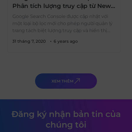
Phân tích lượng truy cập từ News
tab
Google Search Console được cập nhật với
một loại bộ lọc mới cho phép người quản lý
trang tách biệt lượng truy cập và hiển thị
được tạo ra bởi News tab. Giống với các bộ
31 tháng 7, 2020
6 years ago
lọc tìm kiếm khác trong Search Console, bộ
lọc này sẽ tiếp cận các Báo cáo tình hình
hoạt […]
XEM THÊM
Đăng ký nhận bản tin của
chúng tôi