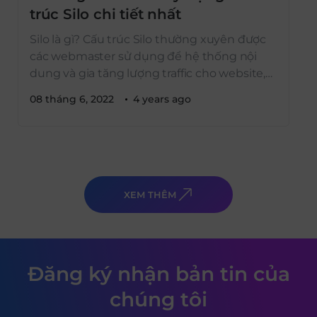
trúc Silo chi tiết nhất
Silo là gì? Cấu trúc Silo thường xuyên được
các webmaster sử dụng để hệ thống nội
dung và gia tăng lượng traffic cho website,
đặc biệt là website bán hàng. Vậy cấu trúc
08 tháng 6, 2022
4 years ago
Silo là gì? Tại sao phải tối ưu Silo cho
website? Bài chia sẻ dưới đây của TOS sẽ
giúp bạn […]
XEM THÊM
Đăng ký nhận bản tin của
chúng tôi