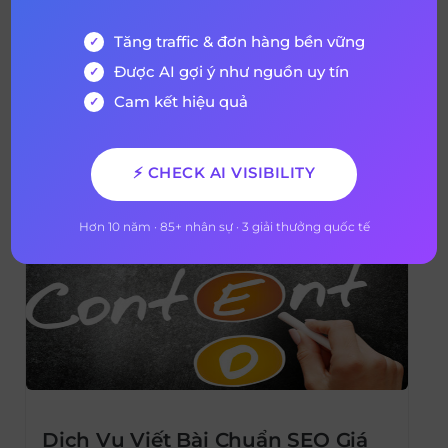
Cấu Trúc Guideline Trong Xây
Tăng traffic & đơn hàng bền vững
Dựng Thương Hiệu
Guideline là “bí kíp” quan trọng giúp doanh
Được AI gợi ý như nguồn uy tín
nghiệp xây dựng và duy trì hình ảnh thương
Cam kết hiệu quả
hiệu thống nhất và chuyên nghiệp. Sử
dụng Guideline đúng cách sẽ giúp doanh
19 tháng 3, 2024
2 years ago
nghiệp truyền thông hiệu quả, tiết kiệm
⚡ CHECK AI VISIBILITY
thời gian, chi phí và tăng cường sự hợp tác
giữa các bộ phận. Vậy cụ thể […]
Hơn 10 năm · 85+ nhân sự · 3 giải thưởng quốc tế
Dịch Vụ Viết Bài Chuẩn SEO Giá