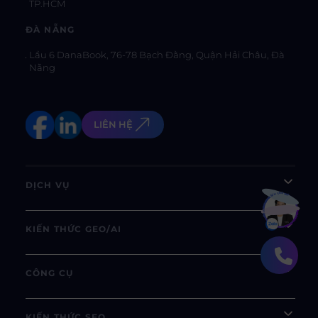
TP.HCM
ĐÀ NẴNG
Lầu 6 DanaBook, 76-78 Bạch Đằng, Quận Hải Châu, Đà
Nẵng
LIÊN HỆ
DỊCH VỤ
Bạn muốn hiểu thêm?
Xem chi tiết
KIẾN THỨC GEO/AI
CÔNG CỤ
KIẾN THỨC SEO