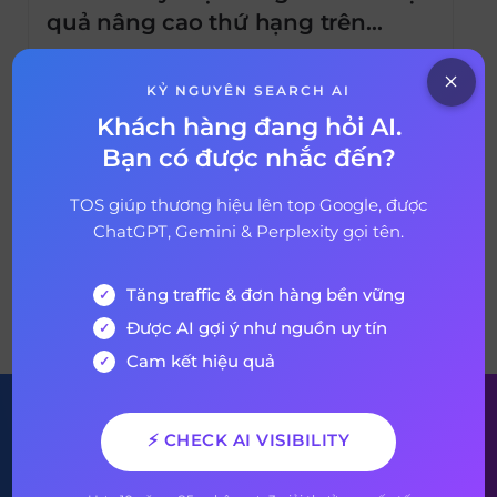
quả nâng cao thứ hạng trên
Google?
Người ta thường nói “Content is King” trong
tối ưu nội dung SEO. Tuyên bố này không
KỶ NGUYÊN SEARCH AI
sai nhưng để áp dụng chúng vào một cách
Khách hàng đang hỏi AI.
khuôn mẫu trong mỗi trang và bất kỳ tình
Bạn có được nhắc đến?
17 tháng 5, 2021
5 years ago
huống nào là một điều không thể. Để nội
dung bài viết chuẩn seo không hẳn dài hơn
TOS giúp thương hiệu lên top Google, được
là chiếm […]
ChatGPT, Gemini & Perplexity gọi tên.
Tăng traffic & đơn hàng bền vững
VỀ BÀI VIẾT
Được AI gợi ý như nguồn uy tín
Cam kết hiệu quả
Đăng ký nhận bản tin của
⚡ CHECK AI VISIBILITY
chúng tôi