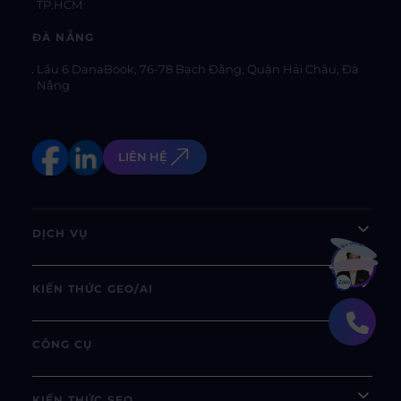
TP.HCM
ĐÀ NẴNG
Lầu 6 DanaBook, 76-78 Bạch Đằng, Quận Hải Châu, Đà
Nẵng
LIÊN HỆ
DỊCH VỤ
Bạn muốn hiểu thêm?
Xem chi tiết
KIẾN THỨC GEO/AI
CÔNG CỤ
KIẾN THỨC SEO