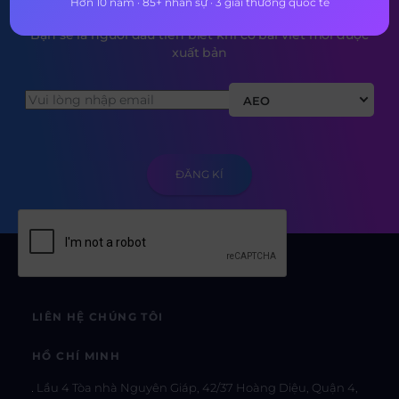
Hơn 10 năm · 85+ nhân sự · 3 giải thưởng quốc tế
Bạn sẽ là người đầu tiên biết khi có bài viết mới được
xuất bản
AEO
LIÊN HỆ CHÚNG TÔI
HỒ CHÍ MINH
Lầu 4 Tòa nhà Nguyên Giáp, 42/37 Hoàng Diệu, Quận 4,