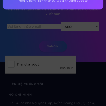
Hơn 10 năm · 85+ nhân sự · 3 giải thưởng quốc tế
Bạn sẽ là người đầu tiên biết khi có bài viết mới được
xuất bản
AEO
LIÊN HỆ CHÚNG TÔI
HỒ CHÍ MINH
Lầu 4 Tòa nhà Nguyên Giáp, 42/37 Hoàng Diệu, Quận 4,