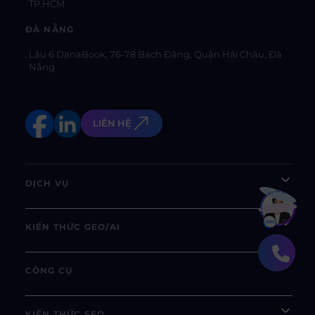
TP.HCM
ĐÀ NẴNG
Lầu 6 DanaBook, 76-78 Bạch Đằng, Quận Hải Châu, Đà
Nẵng
LIÊN HỆ
DỊCH VỤ
Bạn muốn hiểu thêm?
Xem chi tiết
KIẾN THỨC GEO/AI
CÔNG CỤ
KIẾN THỨC SEO