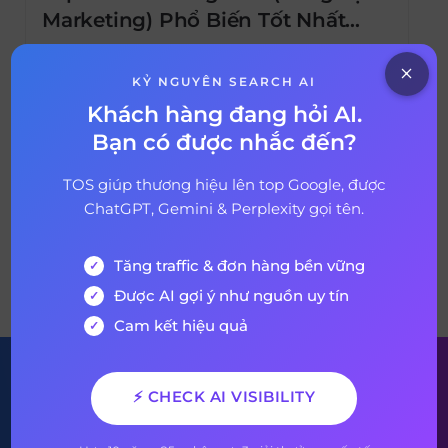
Marketing) Phổ Biến Tốt Nhất
Năm 2025
Riêng ở Hoa Kỳ đã có hơn 30 triệu doanh
nghiệp có quy mô nhỏ trên thị trường. Với
KỶ NGUYÊN SEARCH AI
con số lớn như vậy, các doanh nghiệp này
Khách hàng đang hỏi AI.
bắt buộc phải vượt lên mọi làn sóng để tồn
Bạn có được nhắc đến?
17 tháng 3, 2025
1 year ago
tại trên con đường kinh doanh. Để tự đứng
trên đôi chân của mình, mỗi doanh nghiệp
TOS giúp thương hiệu lên top Google, được
[…]
ChatGPT, Gemini & Perplexity gọi tên.
Tăng traffic & đơn hàng bền vững
VỀ BÀI VIẾT
Được AI gợi ý như nguồn uy tín
Cam kết hiệu quả
Đăng ký nhận bản tin của
⚡ CHECK AI VISIBILITY
chúng tôi