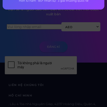
Hơn 10 năm · 85+ nhân sự · 3 giải thưởng quốc tế
Bạn sẽ là người đầu tiên biết khi có bài viết mới được
xuất bản
AEO
LIÊN HỆ CHÚNG TÔI
HỒ CHÍ MINH
Lầu 4 Tòa nhà Nguyên Giáp, 42/37 Hoàng Diệu, Quận 4,