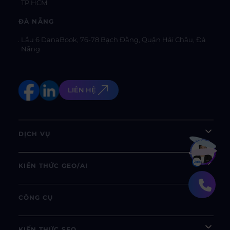
TP.HCM
ĐÀ NẴNG
Lầu 6 DanaBook, 76-78 Bạch Đằng, Quận Hải Châu, Đà
Nẵng
LIÊN HỆ
DỊCH VỤ
Bạn muốn hiểu thêm?
Xem chi tiết
KIẾN THỨC GEO/AI
CÔNG CỤ
KIẾN THỨC SEO