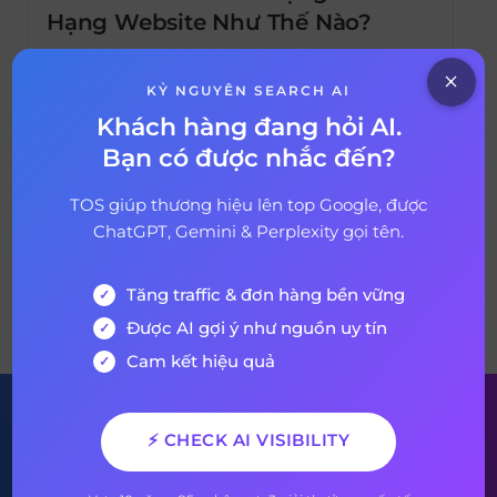
Hạng Website Như Thế Nào?
Người dùng trang web bình thường hay
trang web bán hàng không thể biết liệu
KỶ NGUYÊN SEARCH AI
một liên kết là Nofollow hay Dofollow, nhưng
Khách hàng đang hỏi AI.
có một sự khác biệt lớn giữa hai loại liên kết
Bạn có được nhắc đến?
30 tháng 10, 2022
3 years ago
này. Nofollow có thể sao chép hoặc nhấp
vào giống như bất kỳ liên kết nào khác trên
TOS giúp thương hiệu lên top Google, được
web, nhưng chúng không […]
ChatGPT, Gemini & Perplexity gọi tên.
Tăng traffic & đơn hàng bền vững
VỀ BÀI VIẾT
Được AI gợi ý như nguồn uy tín
Cam kết hiệu quả
Đăng ký nhận bản tin của
⚡ CHECK AI VISIBILITY
chúng tôi