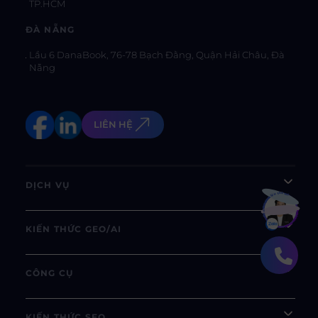
TP.HCM
ĐÀ NẴNG
Lầu 6 DanaBook, 76-78 Bạch Đằng, Quận Hải Châu, Đà
Nẵng
LIÊN HỆ
DỊCH VỤ
Bạn muốn hiểu thêm?
Xem chi tiết
KIẾN THỨC GEO/AI
CÔNG CỤ
KIẾN THỨC SEO