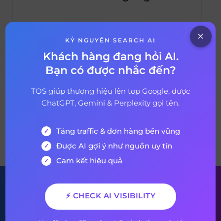
1. Direct mail marketing là gì Direct mail
marketing là bất kỳ thư từ vật lý nào được
KỶ NGUYÊN SEARCH AI
gửi cho khách hàng với hy vọng có được sự
Khách hàng đang hỏi AI.
quan tâm của họ đối với doanh nghiệp. Đây
Bạn có được nhắc đến?
26 tháng 5, 2020
6 years ago
cũng là một hình thức quan trọng trong
chiến lược outbound marketing, khi doanh
TOS giúp thương hiệu lên top Google, được
nghiệp chủ động tiếp […]
ChatGPT, Gemini & Perplexity gọi tên.
Tăng traffic & đơn hàng bền vững
VỀ BÀI VIẾT
Được AI gợi ý như nguồn uy tín
Cam kết hiệu quả
Đăng ký nhận bản tin của
⚡ CHECK AI VISIBILITY
chúng tôi