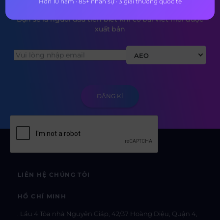
Hơn 10 năm · 85+ nhân sự · 3 giải thưởng quốc tế
Bạn sẽ là người đầu tiên biết khi có bài viết mới được
xuất bản
AEO
LIÊN HỆ CHÚNG TÔI
HỒ CHÍ MINH
Lầu 4 Tòa nhà Nguyên Giáp, 42/37 Hoàng Diệu, Quận 4,