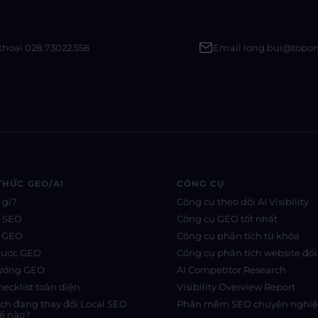
thoại 028.73022.558
Email long.bui@topo
THỨC GEO/AI
CÔNG CỤ
 gì?
Công cụ theo dõi AI Visibility
s SEO
Công cụ GEO tốt nhất
s GEO
Công cụ phân tích từ khóa
lược GEO
Công cụ phân tích website đối
hướng GEO
AI Competitor Research
ecklist toàn diện
Visibility Overview Report
rch đang thay đổi Local SEO
Phần mềm SEO chuyên nghi
ế nào?