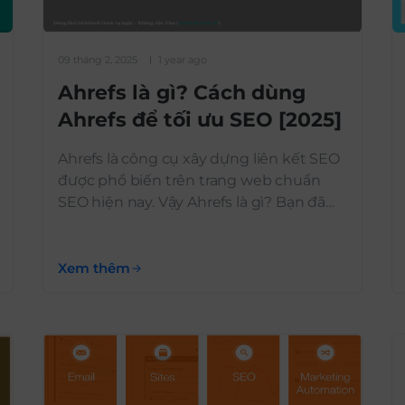
09 tháng 2, 2025
1 year ago
Ahrefs là gì? Cách dùng
Ahrefs để tối ưu SEO [2025]
Ahrefs là công cụ xây dựng liên kết SEO
được phổ biến trên trang web chuẩn
SEO hiện nay. Vậy Ahrefs là gì? Bạn đã
biết cách sử dụng Ahrefs để tối ưu SEO
chưa? TopOnSeek sẽ giúp bạn khám
phá bộ dữ liệu của ahrefs và hiểu rõ các
Xem thêm
chỉ số này. Xem thêm: […]