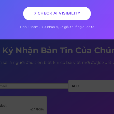
XEM THÊM
⚡ CHECK AI VISIBILITY
Hơn 10 năm · 85+ nhân sự · 3 giải thưởng quốc tế
 Ký Nhận Bản Tin Của Chún
 sẽ là người đầu tiên biết khi có bài viết mới được xuất
AEO