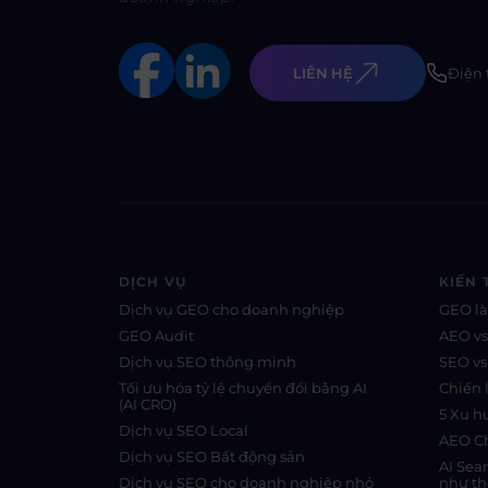
LIÊN HỆ
Điện 
DỊCH VỤ
KIẾN 
Dịch vụ GEO cho doanh nghiệp
GEO là
GEO Audit
AEO v
Dịch vụ SEO thông minh
SEO v
Tối ưu hóa tỷ lệ chuyển đổi bằng AI
Chiến 
(AI CRO)
5 Xu 
Dịch vụ SEO Local
AEO Ch
Dịch vụ SEO Bất động sản
AI Sea
Dịch vụ SEO cho doanh nghiệp nhỏ
như th