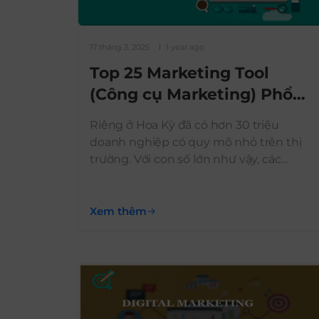
17 tháng 3, 2025
1 year ago
Top 25 Marketing Tool
(Công cụ Marketing) Phổ
Biến Tốt Nhất Năm 2025
Riêng ở Hoa Kỳ đã có hơn 30 triệu
doanh nghiệp có quy mô nhỏ trên thị
trường. Với con số lớn như vậy, các
doanh nghiệp này bắt buộc phải vượt
lên mọi làn sóng để tồn tại trên con
đường kinh doanh. Để tự đứng trên đôi
Xem thêm
chân của mình, mỗi doanh nghiệp […]