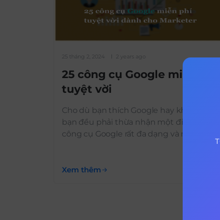
25 tháng 2, 2024
2 years ago
25 công cụ Google miễn phí
tuyệt vời
Cho dù bạn thích Google hay không,
bạn đều phải thừa nhận một điều. Kho
công cụ Google rất đa dạng và miễn phí.
T
Việc sử dụng vô cùng tiện lợi khi có thể
truy cập chúng chỉ với một lần đăng
nhập. Các Marketer nên tận dụng các
Xem thêm
công cụ Google này để tối […]