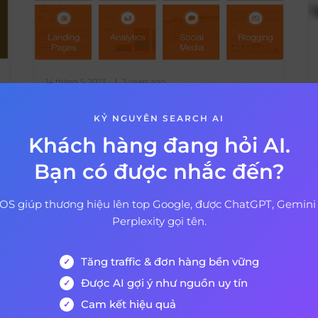
14 tháng 5, 2023
3 years ago
Hubspot là gì? Review Tất
KỶ NGUYÊN SEARCH AI
cả những thứ bạn cần biết
Khách hàng đang hỏi AI.
về Hubspot
Khái niệm Inbound Marketing không
Bạn có được nhắc đến?
còn quá xa lạ và nó đã trở thành một
phần quan trọng trong chiến lược
OS giúp thương hiệu lên top Google, được ChatGPT, Gemini
marketing tổng thể của mỗi doanh
Perplexity gọi tên.
nghiệp. Nhưng Inbound Marketing sai
lầm sẽ dẫn đến những rủi ro cực kỳ tồi
Xem thêm
Tăng traffic & đơn hàng bền vững
tệ. Thật may mắn sự xuất hiện của
Hubspot đã giải quyết vấn […]
Được AI gợi ý như nguồn uy tín
Cam kết hiệu quả