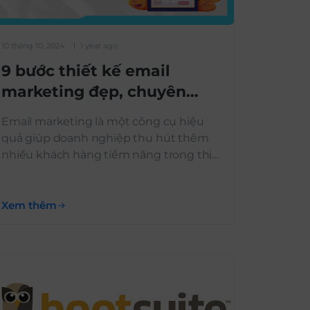
10 tháng 10, 2024
1 year ago
9 bước thiết kế email
marketing đẹp, chuyên
nghiệp, miễn phí
Email marketing là một công cụ hiệu
quả giúp doanh nghiệp thu hút thêm
nhiều khách hàng tiềm năng trong thị
trường cạnh tranh khốc liệt. Email phải
thu hút được sự chú ý của người đọc và
thúc đẩy khách hàng xem nội dung bên
Xem thêm
trong. Vì vậy, doanh nghiệp cần phải biết
cách […]