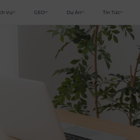
ch Vụ
GEO
Dự Án
Tin Tức