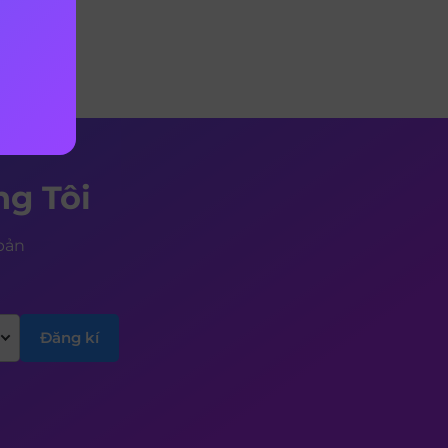
g Tôi
 bản