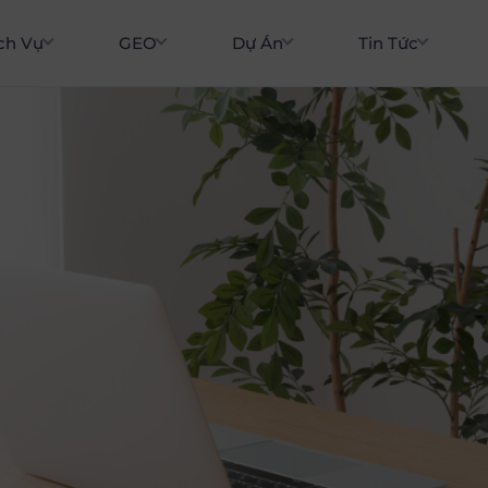
ch Vụ
GEO
Dự Án
Tin Tức