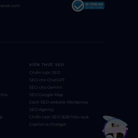
nseek.com
KIẾN THỨC SEO
Chiến lược SEO
SEO cho ChatGPT
SEO cho Gemini
 thủ
SEO Google Map
Cách SEO website Wordpress
SEO Agency
Bạn muốn hiểu thêm?
ệp
Chiến lược SEO B2B hiệu quả
Copilot vs Chatgpt
Xem chi tiết