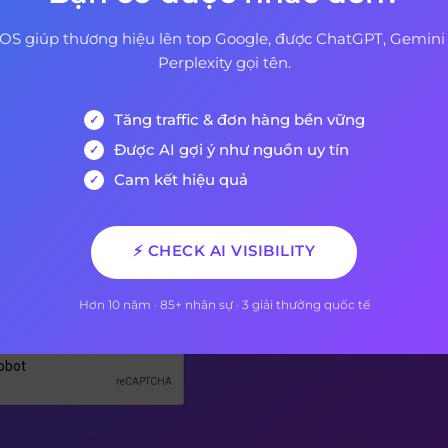
OS giúp thương hiệu lên top Google, được ChatGPT, Gemini
Perplexity gọi tên.
Tăng traffic & đơn hàng bền vững
 Ký Nhận Bản Tin Của Chún
Được AI gợi ý như nguồn uy tín
Cam kết hiệu quả
 sẽ là người đầu tiên biết khi có bài viết mới được xuất
⚡ CHECK AI VISIBILITY
AEO
Hơn 10 năm · 85+ nhân sự · 3 giải thưởng quốc tế