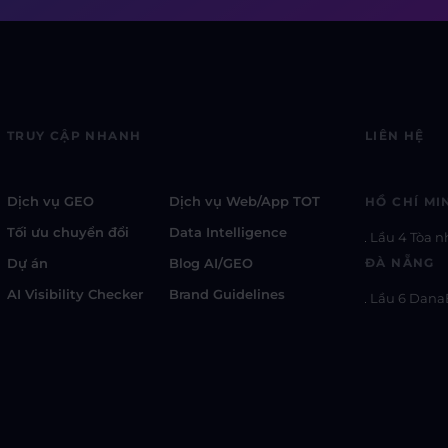
TRUY CẬP NHANH
LIÊN HỆ
Dịch vụ GEO
Dịch vụ Web/App TOT
HỒ CHÍ MI
Tối ưu chuyển đổi
Data Intelligence
Lầu 4 Tòa n
Dự án
Blog AI/GEO
ĐÀ NẴNG
AI Visibility Checker
Brand Guidelines
Lầu 6 Dana