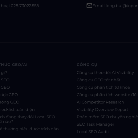
thoại 028.73022.558
Email long.bui@topo
THỨC GEO/AI
CÔNG CỤ
 gì?
Công cụ theo dõi AI Visibility
s SEO
Công cụ GEO tốt nhất
s GEO
Công cụ phân tích từ khóa
lược GEO
Công cụ phân tích website đối
hướng GEO
AI Competitor Research
ecklist toàn diện
Visibility Overview Report
rch đang thay đổi Local SEO
Phần mềm SEO chuyên nghi
ế nào?
SEO Task Manager
ể thương hiệu được trích dẫn
Local SEO Audit