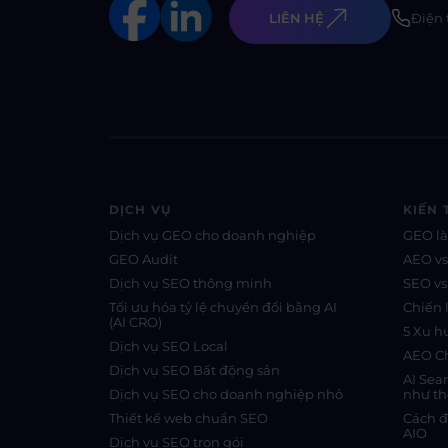
LIÊN HỆ
Điện 
DỊCH VỤ
KIẾN 
Dịch vụ GEO cho doanh nghiệp
GEO là
GEO Audit
AEO v
Dịch vụ SEO thông minh
SEO v
Tối ưu hóa tỷ lệ chuyển đổi bằng AI
Chiến 
(AI CRO)
5 Xu 
Dịch vụ SEO Local
AEO Ch
Dịch vụ SEO Bất động sản
AI Sea
Dịch vụ SEO cho doanh nghiệp nhỏ
như th
Thiết kế web chuẩn SEO
Cách đ
AIO
Dịch vụ SEO trọn gói