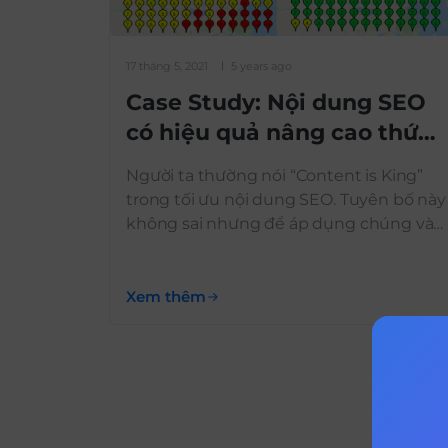
17 tháng 5, 2021
5 years ago
Case Study: Nội dung SEO
có hiệu quả nâng cao thứ
hạng trên Google?
Người ta thường nói “Content is King”
trong tối ưu nội dung SEO. Tuyên bố này
không sai nhưng để áp dụng chúng vào
một cách khuôn mẫu trong mỗi trang
và bất kỳ tình huống nào là một điều
không thể. Để nội dung bài viết chuẩn
Xem thêm
seo không hẳn dài hơn là chiếm […]