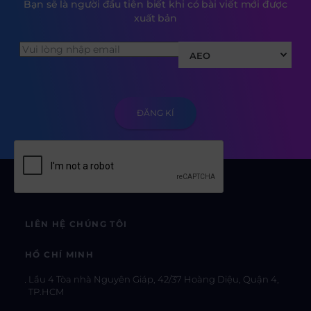
Bạn sẽ là người đầu tiên biết khi có bài viết mới được
xuất bản
AEO
LIÊN HỆ CHÚNG TÔI
HỒ CHÍ MINH
Lầu 4 Tòa nhà Nguyên Giáp, 42/37 Hoàng Diệu, Quận 4,
TP.HCM