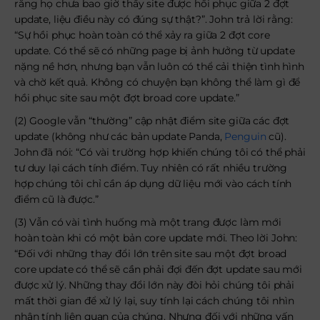
rằng họ chưa bao giờ thấy site được hồi phục giữa 2 đợt
update, liệu điều này có đúng sự thật?”. John trả lời rằng:
“Sự hồi phục hoàn toàn có thể xảy ra giữa 2 đợt core
update. Có thể sẽ có những page bị ảnh hưởng từ update
nặng nề hơn, nhưng bạn vẫn luôn có thể cải thiện tình hình
và chờ kết quả. Không có chuyện bạn không thể làm gì để
hồi phục site sau một đợt broad core update.”
(2) Google vẫn “thường” cập nhật điểm site giữa các đợt
update (không như các bản update Panda,
Penguin
cũ).
John đã nói: “Có vài trường hợp khiến chúng tôi có thể phải
tư duy lại cách tính điểm. Tuy nhiên có rất nhiều trường
hợp chúng tôi chỉ cần áp dụng dữ liệu mới vào cách tính
điểm cũ là được.”
(3) Vẫn có vài tình huống mà một trang được làm mới
hoàn toàn khi có một bản core update mới. Theo lời John:
“Đối với những thay đổi lớn trên site sau một đợt broad
core update có thể sẽ cần phải đợi đến đợt update sau mới
được xử lý. Những thay đổi lớn này đòi hỏi chúng tôi phải
mất thời gian để xử lý lại, suy tính lại cách chúng tôi nhìn
nhận tính liên quan của chúng. Nhưng đối với những vấn