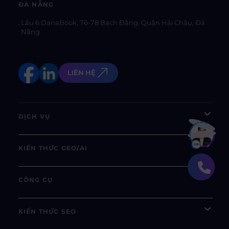
ĐÀ NẴNG
Lầu 6 DanaBook, 76-78 Bạch Đằng, Quận Hải Châu, Đà
Nẵng
LIÊN HỆ
DỊCH VỤ
Bạn muốn hiểu thêm?
Xem chi tiết
KIẾN THỨC GEO/AI
CÔNG CỤ
KIẾN THỨC SEO