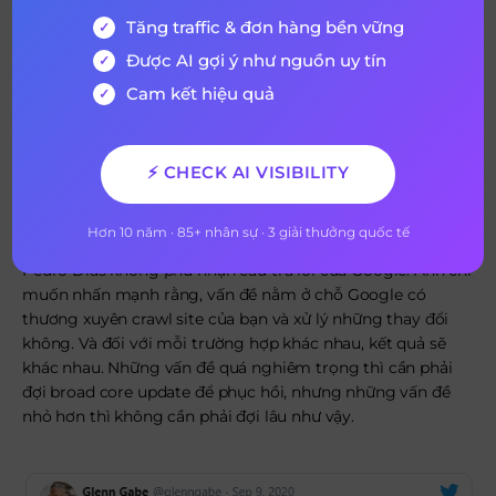
Tăng traffic & đơn hàng bền vững
Được AI gợi ý như nguồn uy tín
Cam kết hiệu quả
⚡ CHECK AI VISIBILITY
Hơn 10 năm · 85+ nhân sự · 3 giải thưởng quốc tế
Pedro Dias đứng về phía Google
Pedro Dias không phủ nhận câu trả lời của Google. Anh chỉ
muốn nhấn mạnh rằng, vấn đề nằm ở chỗ Google có
thương xuyên crawl site của bạn và xử lý những thay đổi
không. Và đối với mỗi trường hợp khác nhau, kết quả sẽ
khác nhau. Những vấn đề quá nghiêm trọng thì cần phải
đợi broad core update để phục hồi, nhưng những vấn đề
nhỏ hơn thì không cần phải đợi lâu như vậy.