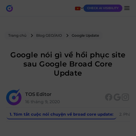
CHECK AI VISIBILITY
Trang chủ
Blog GEO/AIO
Google Update
Google nói gì về hồi phục site
sau Google Broad Core
Update
TOS Editor
16 tháng 9, 2020
1. Tóm tắt cuộc nói chuyện về broad core update:
2. Phản