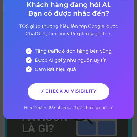
hiện.
Khách hàng đang hỏi AI.
Tương tự, Google đang tạo ra các quy tắc để đảm bảo rằng
Bạn có được nhắc đến?
trải nghiệm người dùng phù hợp với những gì Google đã
nghĩ đến khi họ tạo các Web Stories.
TOS giúp thương hiệu lên top Google, được
ChatGPT, Gemini & Perplexity gọi tên.
Nguồn tham khảo:
https://www.searchenginejournal.com/google-web-story-
guidelines/383278/
Tăng traffic & đơn hàng bền vững
Được AI gợi ý như nguồn uy tín
Cam kết hiệu quả
Bài viết mới nhất
⚡ CHECK AI VISIBILITY
Hơn 10 năm · 85+ nhân sự · 3 giải thưởng quốc tế