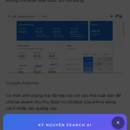
không thể phân biệt được với nội dung.
Google Adsense
Có một anh chàng trai đã hợp tác với các nhà xuất bản để
chia sẻ doanh thu thu được từ clickbot của anh ta bằng
cách nhấp vào quảng cáo.
Google phát triển bằng cách tạo ra các quy tắc mới để
chặn tất cả các hình thức nhấp vào quảng cáo liên tục xuất
KỶ NGUYÊN SEARCH AI