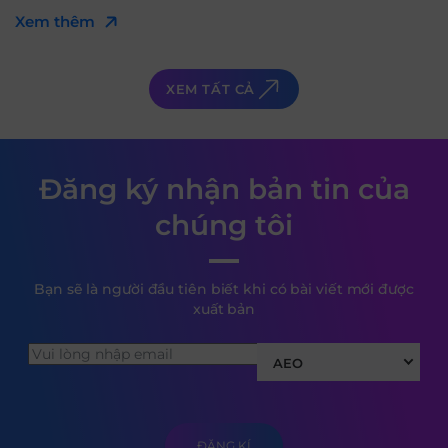
Xem thêm
XEM TẤT CẢ
Đăng ký nhận bản tin của
chúng tôi
Bạn sẽ là người đầu tiên biết khi có bài viết mới được
xuất bản
AEO