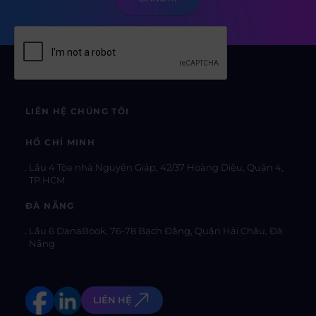
LIÊN HỆ CHÚNG TÔI
HỒ CHÍ MINH
Lầu 4 Tòa nhà Nguyên Giáp, 42/37 Hoàng Diệu, Quận 4,
TP.HCM
ĐÀ NẴNG
Lầu 6 DanaBook, 76-78 Bạch Đằng, Quận Hải Châu, Đà
Nẵng
LIÊN HỆ