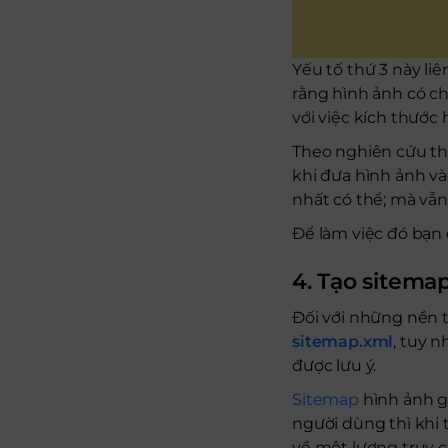
Yếu tố thứ 3 này liê
rằng hình ảnh có ch
với việc kích thước 
Theo nghiên cứu thì
khi đưa hình ảnh và
nhất có thể; mà vẫ
Để làm việc đó bạn
4. Tạo sitema
Đối với những nền 
sitemap.xml
, tuy 
được lưu ý.
Sitemap
hình ảnh go
người dùng thì khi t
về một lượng truy 