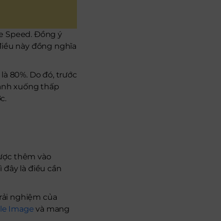
age Speed. Đồng ý
 điều này đồng nghĩa
là 80%. Do đó, trước
 ảnh xuống thấp
ợc.
được thêm vào
 đây là điều cần
trải nghiệm của
le Image
và mang