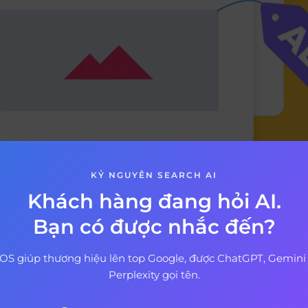
KỶ NGUYÊN SEARCH AI
p dữ liệu, bạn nên biết rằng Google chưa đủ thông minh 
Khách hàng đang hỏi AI.
ó một tag – thẻ được gắn trên thẻ để giải thích hình ảnh
Bạn có được nhắc đến?
nh gặp vấn đề khi hiển thị thì những thẻ này sẽ được hi
OS giúp thương hiệu lên top Google, được ChatGPT, Gemini
c nội dung bạn muốn truyền tải. Và chúng ta có thẻ
ALT (
Perplexity gọi tên.
iều mà rất nhiều người mắc phải, thông thường thẻ này t