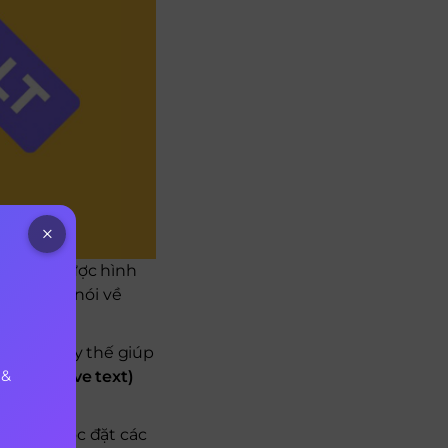
để hiểu được hình
 này đang nói về
ện lên thay thế giúp
 &
Alternative text)
hường được đặt các