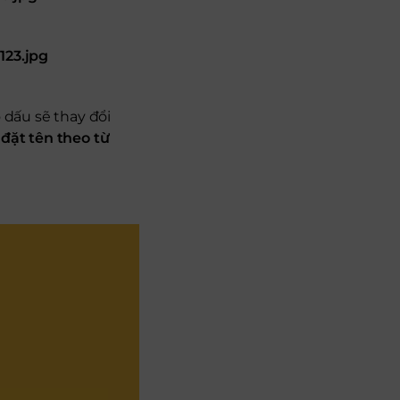
123.jpg
 dấu sẽ thay đổi
n
đặt tên theo từ