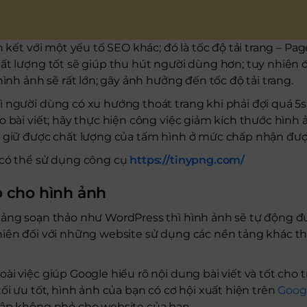
n kết với một yếu tố SEO khác; đó là tốc độ tải trang – P
ất lượng tốt sẽ giúp thu hút người dùng hơn; tuy nhiên
hình ảnh sẽ rất lớn; gây ảnh hưởng đến tốc độ tải trang.
 người dùng có xu hướng thoát trang khi phải đợi quá 5s 
o bài viết; hãy thực hiện công việc giảm kích thước hình
n giữ được chất lượng của tấm hình ở mức chấp nhận đư
 có thể sử dụng công cụ
https://tinypng.com/
p cho hình ảnh
tảng soạn thảo như WordPress thì hình ảnh sẽ tự động 
nhiên đối với những website sử dụng các nền tảng khác thì
ài việc giúp Google hiểu rõ nội dung bài viết và tốt cho 
ối ưu tốt, hình ảnh của bạn có cơ hội xuất hiện trên
Goog
cập không nhỏ cho website của bạn.