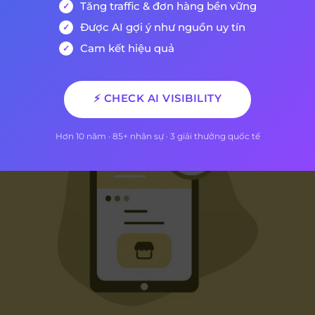
Tăng traffic & đơn hàng bền vững
 đồng nghĩa liên quan. Bạn có thể sử dụng cả từ khóa c
à như đã nói ở trên hãy đảm bảo những từ ngữ này có ngh
Được AI gợi ý như nguồn uy tín
Cam kết hiệu quả
 thước (size) Image
⚡ CHECK AI VISIBILITY
Hơn 10 năm · 85+ nhân sự · 3 giải thưởng quốc tế