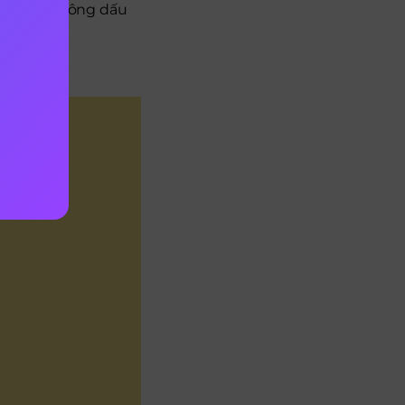
ó dấu và không dấu
ĩa nhé.