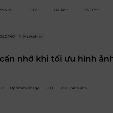
ch Vụ
GEO
Dự Án
Tin Tức
 GEO/AIO
Marketing
 cần nhớ khi tối ưu hình ản
EO
Optimize image
SEO
Tối ưu hình ảnh