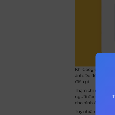
Khi Google thu thậ
ảnh. Do đó nó cần c
điều gì.
Thậm chí nếu hình ả
T
người đọc hiểu đượ
cho hình ảnh
Tuy nhiên đây là đ