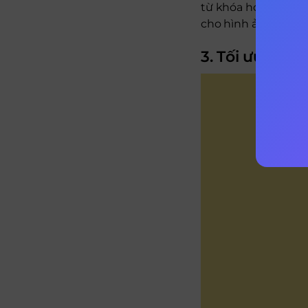
từ khóa hoặc các từ
cho hình ảnh này v
3. Tối ưu kích