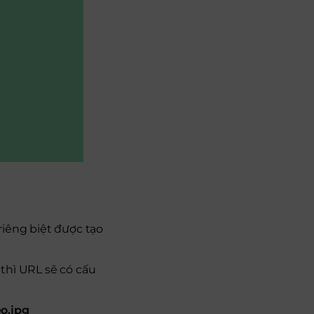
riêng biệt được tạo
thì URL sẽ có cấu
o.jpg