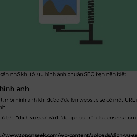
ố cần nhớ khi tối ưu hình ảnh chuẩn SEO bạn nên biết
 hình ảnh
t, mỗi hình ảnh khi được đưa lên website sẽ có một URL 
ảnh.
 có tên
“dich vu seo
” và được upload trên Toponseek.com 
s://www.toponseek.com/wp-content/uploads/dich-vu-se