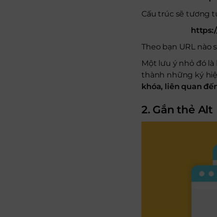
Cấu trúc sẽ tương t
https:
Theo bạn URL nào s
Một lưu ý nhỏ đó là
thành những ký hiệu
khóa, liên quan đế
2. Gắn thẻ Alt