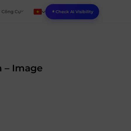
Công Cụ
Check AI Visibility
h – Image