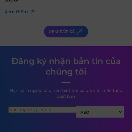
Xem thêm
XEM TẤT CẢ
Đăng ký nhận bản tin của
chúng tôi
Bạn sẽ là người đầu tiên biết khi có bài viết mới được
xuất bản
AEO