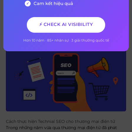
sẽ cho bạn biết vì sao SEO không thể bỏ qua UX.
Cam kết hiệu quả
(Bài viết:
searchenginejournal.com
)
8. Cách thực hiện Technical SEO cho
⚡ CHECK AI VISIBILITY
thương mại điện tử
Hơn 10 năm · 85+ nhân sự · 3 giải thưởng quốc tế
Cách thực hiện Technial SEO cho thương mại điên tử
Trong những năm vừa qua thương mại điện tử đã phát