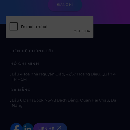
LIÊN HỆ CHÚNG TÔI
HỒ CHÍ MINH
Lầu 4 Tòa nhà Nguyên Giáp, 42/37 Hoàng Diệu, Quận 4,
TP.HCM
ĐÀ NẴNG
Lầu 6 DanaBook, 76-78 Bạch Đằng, Quận Hải Châu, Đà
Nẵng
LIÊN HỆ