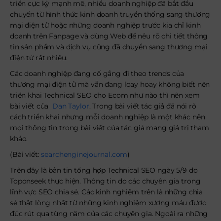
triển cực kỳ mạnh mẽ, nhiều doanh nghiệp đã bắt đầu
chuyển từ hình thức kinh doanh truyền thống sang thương
mại điện tử hoặc những doanh nghiệp trước kia chỉ kinh
doanh trên Fanpage và dùng Web để nêu rõ chi tiết thông
tin sản phẩm và dịch vụ cũng đã chuyển sang thương mại
điện tử rất nhiều.
Các doanh nghiệp đang cố gắng đi theo trends của
thương mại điện tử mà vẫn đang loay hoay không biết nên
triển khai Technical SEO cho Ecom như nào thì nên xem
bài viết của
Dan Taylor
. Trong bài viết tác giả đã nói rõ
cách triển khai nhưng mỗi doanh nghiệp là một khác nên
mọi thông tin trong bài viết của tác giả mang giá trị tham
khảo.
(Bài viết:
searchenginejournal.com
)
Trên đây là bản tin tổng hợp Technical SEO ngày 5/9 do
Toponseek thực hiện. Thông tin do các chuyên gia trong
lĩnh vực SEO chia sẻ. Các kinh nghiệm trên là những chia
sẻ thật lòng nhất từ những kinh nghiệm xương máu được
đúc rút qua từng năm của các chuyên gia. Ngoài ra những