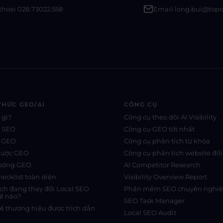
thoại 028.73022.558
Email long.bui@top
THỨC GEO/AI
CÔNG CỤ
 gì?
Công cụ theo dõi AI Visibility
s SEO
Công cụ GEO tốt nhất
s GEO
Công cụ phân tích từ khóa
lược GEO
Công cụ phân tích website đối
hướng GEO
AI Competitor Research
ecklist toàn diện
Visibility Overview Report
rch đang thay đổi Local SEO
Phần mềm SEO chuyên nghi
ế nào?
SEO Task Manager
ể thương hiệu được trích dẫn
Local SEO Audit