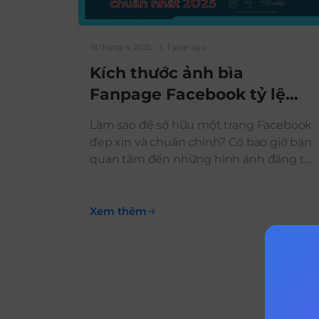
18 tháng 4, 2025
1 year ago
Kích thước ảnh bìa
Fanpage Facebook tỷ lệ
chuẩn nhất 2025
Làm sao để sở hữu một trang Facebook
đẹp xịn và chuẩn chỉnh? Có bao giờ bạn
quan tâm đến những hình ảnh đăng tải
có thực sự phù hợp với quy chuẩn của
Facebook hay chưa? Kích thước ảnh
Facebook hay ảnh đại diện bao nhiêu
Xem thêm
pixel là đẹp? Meta thường xuyên
thường xuyên […]