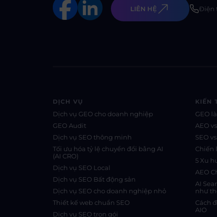
LIÊN HỆ
Điện 
DỊCH VỤ
KIẾN 
Dịch vụ GEO cho doanh nghiệp
GEO là
GEO Audit
AEO v
Dịch vụ SEO thông minh
SEO v
Tối ưu hóa tỷ lệ chuyển đổi bằng AI
Chiến 
(AI CRO)
5 Xu 
Dịch vụ SEO Local
AEO Ch
Dịch vụ SEO Bất động sản
AI Sea
Dịch vụ SEO cho doanh nghiệp nhỏ
như th
Thiết kế web chuẩn SEO
Cách đ
AIO
Dịch vụ SEO trọn gói