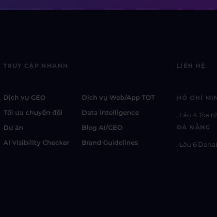
TRUY CẬP NHANH
LIÊN HỆ
Dịch vụ GEO
Dịch vụ Web/App TOT
HỒ CHÍ MI
Tối ưu chuyển đổi
Data Intelligence
Lầu 4 Tòa n
Dự án
Blog AI/GEO
ĐÀ NẴNG
AI Visibility Checker
Brand Guidelines
Lầu 6 Dana