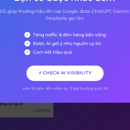
OS giúp thương hiệu lên top Google, được ChatGPT, Gemini
Perplexity gọi tên.
Tăng traffic & đơn hàng bền vững
 Ký Nhận Bản Tin Của Chún
Được AI gợi ý như nguồn uy tín
Cam kết hiệu quả
 sẽ là người đầu tiên biết khi có bài viết mới được xuất
⚡ CHECK AI VISIBILITY
AEO
Hơn 10 năm · 85+ nhân sự · 3 giải thưởng quốc tế