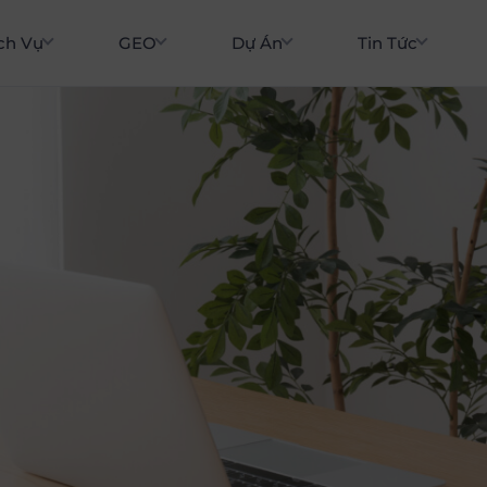
ch Vụ
GEO
Dự Án
Tin Tức