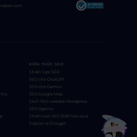
onseek.com
KIẾN THỨC SEO
Chiến lược SEO
SEO cho ChatGPT
SEO cho Gemini
 thủ
SEO Google Map
Cách SEO website Wordpress
SEO Agency
Bạn muốn hiểu thêm?
ệp
Chiến lược SEO B2B hiệu quả
Copilot vs Chatgpt
Xem chi tiết