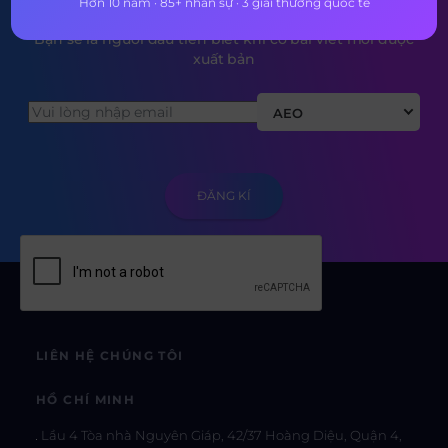
Hơn 10 năm · 85+ nhân sự · 3 giải thưởng quốc tế
Bạn sẽ là người đầu tiên biết khi có bài viết mới được
xuất bản
AEO
LIÊN HỆ CHÚNG TÔI
HỒ CHÍ MINH
Lầu 4 Tòa nhà Nguyên Giáp, 42/37 Hoàng Diệu, Quận 4,