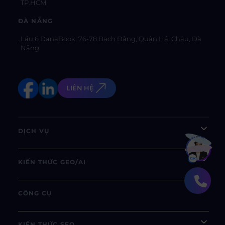
TP.HCM
ĐÀ NẴNG
Lầu 6 DanaBook, 76-78 Bạch Đằng, Quận Hải Châu, Đà
Nẵng
LIÊN HỆ
DỊCH VỤ
Bạn muốn hiểu thêm?
Xem chi tiết
KIẾN THỨC GEO/AI
CÔNG CỤ
KIẾN THỨC SEO