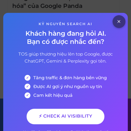
hóa” của Google Panda
Bạn có biết rằng thuật toán Google Panda
có mặt từ năm 2012 đã không còn tồn tại
KỶ NGUYÊN SEARCH AI
nữa? Trong nhiều năm qua, nó không chỉ
Khách hàng đang hỏi AI.
được tích hợp vào thuật toán xếp hạng cốt
Bạn có được nhắc đến?
18 tháng 11, 2022
3 years ago
lõi mà đã đến lúc được phát triển thành một
thuật toán mới, đặt tên theo một loài động
TOS giúp thương hiệu lên top Google, được
vật […]
ChatGPT, Gemini & Perplexity gọi tên.
Tăng traffic & đơn hàng bền vững
VỀ BÀI VIẾT
Được AI gợi ý như nguồn uy tín
Cam kết hiệu quả
Đăng ký nhận bản tin của
⚡ CHECK AI VISIBILITY
chúng tôi