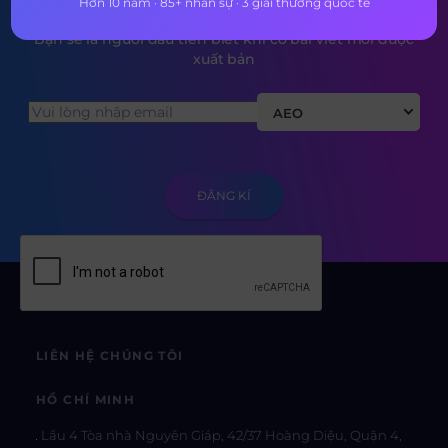
Hơn 10 năm · 85+ nhân sự · 3 giải thưởng quốc tế
Bạn sẽ là người đầu tiên biết khi có bài viết mới được
xuất bản
AEO
LIÊN HỆ CHÚNG TÔI
HỒ CHÍ MINH
Lầu 4 Tòa nhà Nguyên Giáp, 42/37 Hoàng Diệu, Quận 4,