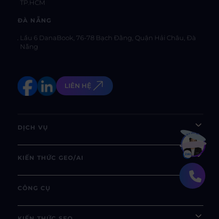
TP.HCM
ĐÀ NẴNG
Lầu 6 DanaBook, 76-78 Bạch Đằng, Quận Hải Châu, Đà
Nẵng
LIÊN HỆ
DỊCH VỤ
Bạn muốn hiểu thêm?
Xem chi tiết
KIẾN THỨC GEO/AI
CÔNG CỤ
KIẾN THỨC SEO