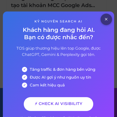
tạo tài khoản MCC Google Ads
thành công
Bạn là một advertiser hay agency quy mô
lớn và quản lý hàng trăm khách hàng. Bạn
KỶ NGUYÊN SEARCH AI
đang gặp khó khăn để tìm một công cụ
Khách hàng đang hỏi AI.
quản lý, kiểm tra, hủy bỏ hay thiết lập cùng
Bạn có được nhắc đến?
28 tháng 4, 2025
1 year ago
lúc nhiều tài khoản Google Ads? Google
MCC sẽ giải quyết tất cả các vấn đề nêu trên.
TOS giúp thương hiệu lên top Google, được
Google […]
ChatGPT, Gemini & Perplexity gọi tên.
Tăng traffic & đơn hàng bền vững
VỀ BÀI VIẾT
Được AI gợi ý như nguồn uy tín
Cam kết hiệu quả
Đăng ký nhận bản tin của
⚡ CHECK AI VISIBILITY
chúng tôi